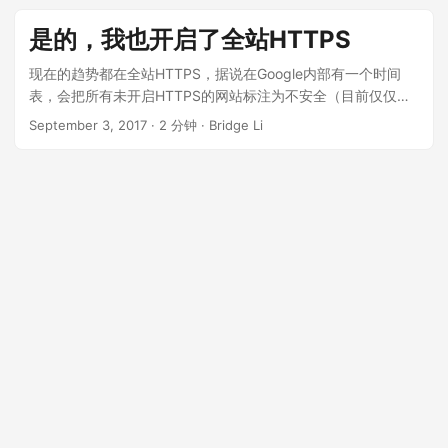
INFO: Starting ProtocolHandler ["http-apr-8144"] Aug 16,
2018 10:02:21 AM org.apache.coyote.AbstractProtocol
是的，我也开启了全站HTTPS
start INFO: Starting ProtocolHandler ["ajp-apr-58144"] Aug
16, 2018 10:02:21 AM org.apache.catalina.startup.Catalina
现在的趋势都在全站HTTPS，据说在Google内部有一个时间
start INFO: Server startup in 28819 ms Aug 16, 2018
表，会把所有未开启HTTPS的网站标注为不安全（目前仅仅会
10:02:23 AM
把带密码框的输入页标注为不安全），所以一直想玩玩，去年
September 3, 2017
·
2 分钟
·
Bridge Li
org.apache.catalina.loader.WebappClassLoaderBase
的时候就看到新浪timyang的博客开启了全站HTTPS，并写了
loadClass INFO: Illegal access: this web application
一篇文章如何开启，当时就想玩玩，但感觉还是稍有麻烦，而
instance has been stopped already. Could not load
且当时的博客服务器用的Apache，对Apache配置不熟，想着
com.alibaba.rocketmq.shade.io.netty.util.concurren
是自己的小博客就没动，前几天突然看到coolshell网也开启了
t.DefaultPromise$2. The eventual following stack trace is
全站HTTPS，发现现在配置变得很简单了，而且我的博客服务
caused by an error thrown for debugging purposes as well
器也由Apache换成了Nginx，所以就玩了玩，确实很方便。 首
as to attempt to terminate t he thread which caused the
先声明，无论是timyang还是左耳朵耗子，使用的都是Let’s
illegal access, and has no functional impact.
Encrypt，他是一个公益组织，表示感谢，网址：
java.lang.IllegalStateException at
https://letsencrypt.org/ 下面写一下开启的方法： 首先，打开
org.apache.catalina.loader.WebappClassLoaderBase.loadC
https://certbot.eff.org 网页。 在那个机器上图标下面，你需要
lass(WebappClassLoaderBase.java:1743) at
选择一下你用的 Web 接入软件 和你的 操作系统。比如，我选
org.apache.catalina.loader.WebappClassLoaderBase.loadC
的，nginx 和 CentOS 6。 然后就会跳转到一个安装教程网
lass(WebappClassLoaderBase.java:1701) at
页。你就照着做一遍就好了。 例如我选的这个调到安装教程
com.alibaba.rocketmq.shade.io.netty.util.concurrent.Defaul
页，出现的命令是： wget https://dl.eff.org/certbot-auto
tPromise.notifyListeners(DefaultPromise.java:590) at
chmod a+x certbot-auto 然后，运行如下命令：