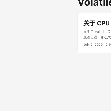
Volatil
关于 CP
在学习 volat
般都是说，那么怎么证明呢
@date 2020/7/4 10
July 5, 2020
·
2 
static volatile in
InterruptedExcept
Runnable() { @Ove
Runnable() { @Over
two.join(); if (0 
如果仔细分析这段
为零，但是事实上
什么时候指令重排