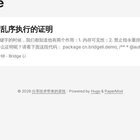
e
U 乱序执行的证明
ile 关键字的时候，我们都知道他有两个作用：1. 内存可见性；2. 禁止指令
？请看下面这段代码： package cn.bridgeli.demo; /** * @author 
:27 */ public class Disorder { private static int x = 0; private static 
分钟
·
Bridge Li
t a = 0; private static volatile int b = 0; public static void main(String[
ion { int i = 0; for (; ; ) { i++; x = 0; y = 0; a = 0; b = 0; Thread on
rride public void run() { a = 1; x = b; } }, "one"); Thread two = ne
ride public void run() { b = 1; y = a; } }, "two"); one.start(); two.start
== x && 0 == y) { System.out.println("第 " + i + " 次（" + x + ", " + y + ")"
© 2026
分享技术带来的喜悦
·
Powered by
Hugo
&
PaperMod
代码，我们就会发现，如果 CPU 没有乱序执行，那么无论任何时候 x 和 
，这段代码是有可能出现 x 和 y 同时为零的，具体大家可以自己测试，
了，要看运气，可能很快出现，也可能要等一会。 ...