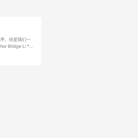
重排序。但是我们一
Bridge Li *
int y = 0; private
] args) throws
e = new Thread(new
w Thread(new
(); one.join();
); break; } } } }
y 都不可能同时
需要说明的时候，