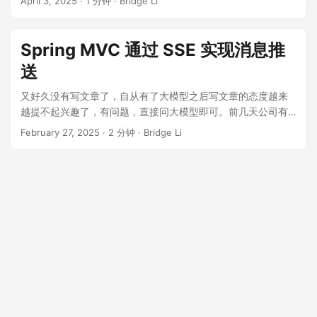
April 3, 2025
·
1 分钟
·
Bridge Li
PROTOCOL ERROR，通常是因为 HTTP/2 协议与 SSE 的某些
特性不兼容所导致的。SSE 是基于 HTTP 协议的服务器推送技
术，它要求连接保持打开状态以便服务器可以持续发送更新给
Spring MVC 通过 SSE 实现消息推
客户端。我们使用的 nginx version 是：nginx/1.26.1 只需要按
送
如下配置即可解决： server { listen 80; server_name
bridgeli.com; access_log
又好久没有写文章了，自从有了大模型之后写文章的态度越来
/var/log/nginx/bridgeli_access.log; error_log
越提不起兴趣了，有问题，直接问大模型即可。前几天公司有
/var/log/nginx/bridgeli_error.log warn; location ^~ /admin-
个需求，想用 SSE 实现，之前从没写过，所以让大模型直接
February 27, 2025
·
2 分钟
·
Bridge Li
api/ { proxy_pass http://192.168.124.34:8080/; # 确保使用
写，然后实现超级简单： 编写 SSE 服务，来进行创建链接和发
HTTP/1.1来支持SSE proxy_http_version 1.1; # 关闭代理连接
送消息 package cn.bridgeli.demo; import lombok.Getter;
的“Connection”头，以避免潜在的问题 proxy_set_header
import lombok.extern.slf4j.Slf4j; import
Connection "; # 增加超时设置，确保长时间连接不会被关闭
org.apache.commons.collections4.CollectionUtils; import
proxy_read_timeout 86400s; proxy_send_timeout 86400s;
org.springframework.stereotype.Service; import
# 如果需要禁用HTTP/2（可选） # 注意：这个设置是在server
org.springframework.web.servlet.mvc.method.annotation.S
块中，而不是location块中 # listen 80 http2 off; 对于HTTP/2
seEmitter; import java.io.IOException; import java.util.List;
协议错误特别有用 } location / { root
import java.util.Map; import
/project/www/bridgeli/admin/; try_files $uri $uri/
java.util.concurrent.ConcurrentHashMap; @Slf4j @Getter
/index.html; } }
@Service public class SseService { private final
Map<String, SseEmitter> emitters = new
ConcurrentHashMap<>(); public SseEmitter stream(String