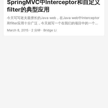
SpringMVC中Interceptor和自定义
会进入 controller 层的方法 二、注意事项： 1、匹配文件路
filter的典型应用
径，需要匹配某目录下及其各级子目录下所有的文件，使用
/**/* 而非 *.*，因为有的文件不一定含有文件后缀. 2、匹配文
今天写写老夫最擅长的Java web，在Java web中Interceptor
件路径，使用 AntPathMatcher 创建一个对象时，需要注意
和filter应用十分广泛，今天就写一个在我们的项目中的一个最
AntPathMatcher 也有有参构造，传递路径分隔符参数
基本的应用，过滤或者拦截未登录用户访问某些资源。
March 8, 2015
·
2 分钟
·
Bridge Li
pathSeparator，对于文件路径的匹配来说，可以根据不同的操
SpringMVC中Interceptor SpringMVC 中的Interceptor 拦截器
作系统来传递各自的文件分隔符，以此防止匹配文件路径错误
是相当重要和相当有用的，它的主要作用是拦截用户的请求并
3、最长匹配规则（has more characters），即越精确的模式
进行相应的处理。比如通过它来进行权限验证，或者是来判断
越会被优先匹配到。例如，URL请求 /app/dir/file.jsp，现在存
用户是否登陆等等。今天就写一个Interceptor在开发中的典型
在两个路径匹配模式 /**/* 和 /app/dir/*.jsp，那么会根据模式
应用：某一系统某些方法肯定是需要用户登陆才能访问的，而
/app/dir/*.jsp 来匹配 三、实例 可以参考若依框架：
另外一些肯定不需要用户登陆就能访问（这样的例子很多，老
com.ruoyi.gateway.filter.AuthFilter 和
夫就不举例说明了），那么我们怎么做，才能做到呢？这个时
com.ruoyi.gateway.filter.XssFilter
候Interceptor就派上用场了，下面是一个小例子，供参考：
spring-servlet.xml核心代码如下： <?xml version="1.0"
encoding="UTF-8"?> <beans
xmlns="http://www.springframework.org/schema/beans"
xmlns:mvc="http://www.springframework.org/schema/mvc
" xmlns:xsi="http://www.w3.org/2001/XMLSchema-
instance"
xmlns:p="http://www.springframework.org/schema/p"