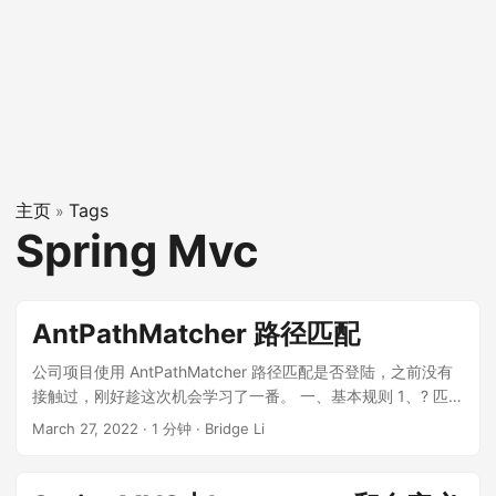
主页
Tags
»
Spring Mvc
AntPathMatcher 路径匹配
公司项目使用 AntPathMatcher 路径匹配是否登陆，之前没有
接触过，刚好趁这次机会学习了一番。 一、基本规则 1、? 匹配
一个字符（除过操作系统默认的文件分隔符） 2、* 匹配0个或
March 27, 2022
·
1 分钟
·
Bridge Li
多个字符 3、** 匹配0个或多个目录 4、{spring:[a-z]+} 将正
则表达式 [a-z]+ 匹配到的值，赋值给名为 spring 的路径变量
PS：必须是完全匹配才行，在 SpringMVC 中只有完全匹配才