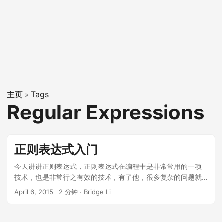
主页
Tags
»
Regular Expressions
正则表达式入门
今天讲讲正则表达式，正则表达式在编程中是非常常用的一项
技术，也是非常行之有效的技术，有了他，很多复杂的问题就
变得的非常简单了，常见的用途有：字符串匹配（或者叫字符
April 6, 2015
·
2 分钟
·
Bridge Li
匹配）、字符串查找、字符串替换，典型应用有：用户注册时
用户名和密码的验证、检测IP地址是否正确，从网页中揪出链
接等等，从常见用途中我们看到，一言以蔽之，正则表达式就