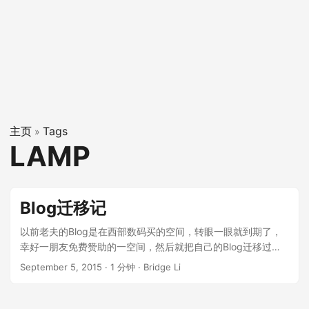
主页
Tags
»
LAMP
Blog迁移记
以前老夫的Blog是在西部数码买的空间，转眼一眼就到期了，
幸好一朋友免费赞助的一空间，然后就把自己的Blog迁移过去
了，下面就总结一下自己的迁移经验，以供需要的朋友或者自
September 5, 2015
·
1 分钟
·
Bridge Li
己将来再次迁移只用，先说明，老夫用的是典型的LAMP环境，
另外Linux环境的Ubuntu。 LAMP环境，Linux最好弄了，你买
空间的时候，选择Linux，并选择发行版本就完了，下面开始从