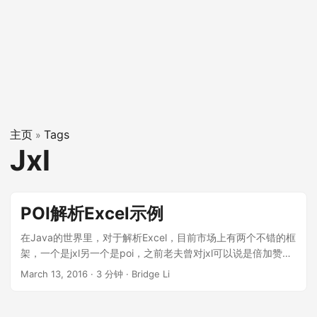
主页
Tags
»
Jxl
POI解析Excel示例
在Java的世界里，对于解析Excel，目前市场上有两个不错的框
架，一个是jxl另一个是poi，之前老夫曾对jxl可以说是倍加赞赏
（当时老夫还为了它而写了一篇文章，详见这里），因为一直
March 13, 2016
·
3 分钟
·
Bridge Li
认为它虽然有bug，虽然兼容性不好，但是它简单易用啊，只要
自己够仔细认真就能避开这些坑，但是从这周起，老夫决定jxl
一生黑，因为随着时间的推移，现在Excel的版本越来越新，而