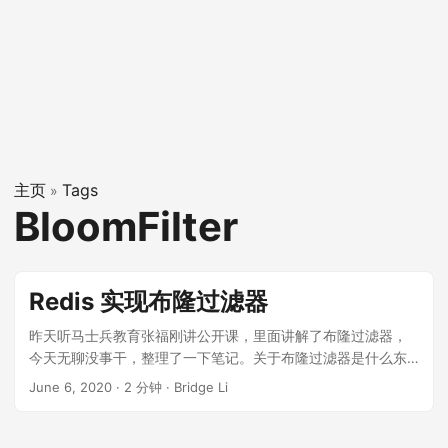
主页
Tags
»
BloomFilter
Redis 实现布隆过滤器
昨天听马士兵教育张福刚讲公开课，里面讲解了布隆过滤器，
今天无聊没事干，整理了一下笔记。关于布隆过滤器是什么东
西，有什么应用场景就不做讨论了，网上有很多，大家可以自
June 6, 2020
·
2 分钟
·
Bridge Li
行了解，只记录实现： pom 依赖 <dependency>
<groupId>redis.clients</groupId>
<artifactId>jedis</artifactId> <version>3.3.0</version>