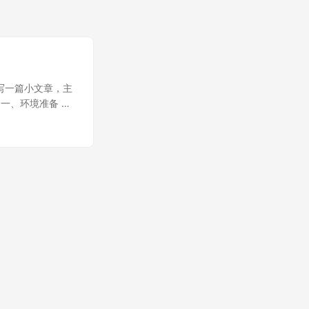
天写一篇小文章，主
一、环境准备 系
系统当然是Linux
需要jre环境，所以
个地方：
载然后安装，我个人比较喜欢
SPATH以及
0_40 export
le 我们可以任何目录下
atanode中去启动
sudo apt-
提示授权成功等字样，则表
多版本，我们是以