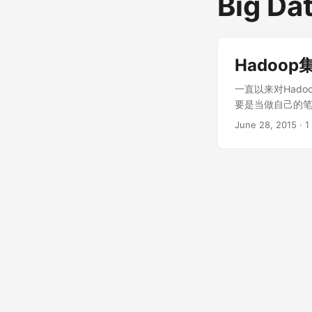
Big Da
Hadoo
一直以来对Had
要是当做自己的笔
统环境 因为我个人
June 28, 2015
·
1
啦，开发是老夫最喜
如果你的机器没有装J
http://www.or
后一种，因为这么我
PATH，配置如下： vi
CLASSPATH=".:$
PATH="$JAVA_
面测试JDK安装是否
相应的JVM进程，所
get install ssh s
~/.ssh/auth
示配置成功。 二、