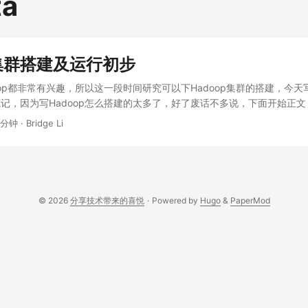
ta
p集群搭建及运行初步
oop都非常有兴趣，所以这一段时间研究可以下Hadoop集群的搭建，今
记，因为写Hadoop怎么搭建的太多了，好了废话不多说，下面开始正文 
比较喜欢Linux，另外很多资料都是基于Linux的，所以本文也不能例外，
 分钟
·
Bridge Li
欢的Ubuntu，当然这个是看自己喜欢那个版本 安装JDK 运行Hadoop
DK，那么就装吧，Ubuntu可以用apt-get install安装，也可以到这
acle.com/technetwork/java/javase/downloads/index.html下
们可以自己选择装到哪个地方，有利于我们自己配JAVA_HOME、CLAS
m /etc/profile 然后在里面添加： export JAVA_HOME=/home/jdk1.7.
© 2026
分享技术带来的喜悦
·
Powered by
Hugo
&
PaperMod
JAVA_HOME/lib:$CLASSPATH" export
HOME/:$JAVA_HOME/bin:$PATH" 然后执行生效 source /etc/profi
成功 实现SSH无密码登陆 因为hadoop namenode要悄悄的SSH到各d
以必须实现namenode能无密码登陆到datanode所在机器 配置命令如下： 
sh-keygen -t rsa -P " -f ~/.ssh/id_rsa cat /home/.ssh/id_rsa.pub >>
orized_keys 可以用命令： ssh localhost 检查是否配置成功，如果有
安装Hadoop 环境准备好之后，就要开始安装Hadoop，Hadoop有很