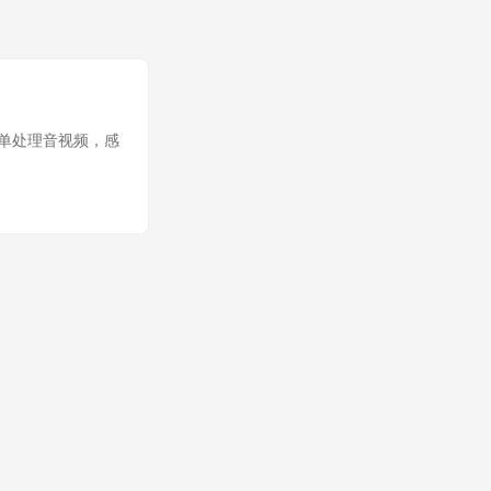
 简单处理音视频，感
压之后即可使用。具体代
er; import
** * @author
tring OS =
ATH =
lic void
Mp3File =
ile.mp4"; String
dMp4File =
ns("mac") ||
utWavFile + " -
lse if