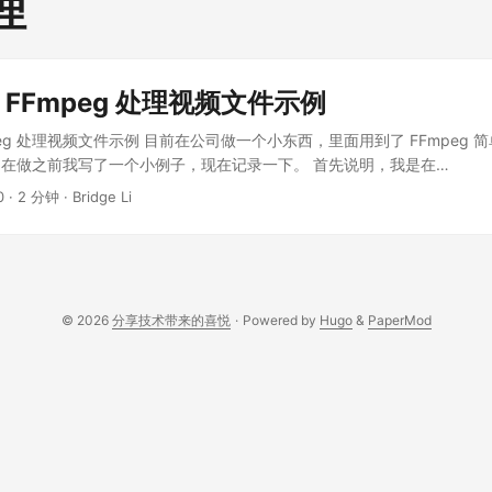
理
用 FFmpeg 处理视频文件示例
Fmpeg 处理视频文件示例 目前在公司做一个小东西，里面用到了 FFmpeg
在做之前我写了一个小例子，现在记录一下。 首先说明，我是在
peg.zeranoe.com/builds/ 这个地方下载的软件，Windows 和 Mac 解
0
·
2 分钟
·
Bridge Li
bridgeli.demo; import org.junit.Test; import java.io.BufferedRead
ion; import java.io.InputStream; import java.io.InputStreamReader; /
 2020/2/29 15:40 */ public class FfmpegTest { private static final S
ty("os.name").toLowerCase(); private static final String FFMPEG_P
i/ffmpeg-20200216-8578433-macos64-static/bin/ffmpeg"; @Test pub
© 2026
分享技术带来的喜悦
·
Powered by
Hugo
&
PaperMod
tring inputWavFile = "/Users/bridgeli/inputWavFile.wav"; String input
/inputMp3File.mp3"; String inputMp4File = "/Users/bridgeli/inputMp4F
 = "/Users/bridgeli/outMergeMp3File.mp3"; String outMergeMp3An
i/outMergeMp3AndMp4File.mp4"; String outConcatMp3File =
/outConcatMp3File.mp3"; // 拼接 String command = null; if (OS.contai
ux")) { command = FFMPEG_PATH + " -i " + inputMp3File + " -i " + inp
0:0\]\[1:0\]concat=n=2:v=0:a=1[a] -map [a] " + outConcatMp3File; } e