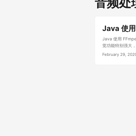
音频处
Java 使
Java 使用 F
觉功能特别强大，
https://ffm
February 29, 202
码如下： package cn.
java.io.IOExcept
Bridge Li * @date
System.getProper
"/Users/bridgel
testFfmpeg() { S
"/Users/bridgeli
outMergeMp3File
"/Users/bridgel
"/Users/bridgeli
OS.contains("lin
filter_complex \[