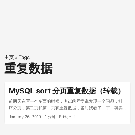
主页
Tags
»
重复数据
MySQL sort 分页重复数据（转载）
前两天在写一个东西的时候，测试的同学说发现一个问题，排
序分页，第二页和第一页有重复数据，当时我看了一下，确实
有这个问题，然后就想到几年前我就曾经遇到过这个问题，淘
January 26, 2019
·
1 分钟
·
Bridge Li
宝数据库内核月报上也做了说明，所以这个时候就体现出了老
程序员的价值：踩过的坑多，坑坑相连也就都成了平地，考虑
到很多人不知道这个问题，所以把原文转载过来，以期能够让