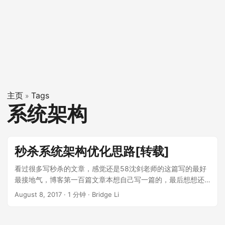
主页
Tags
»
系统架构
秒杀系统架构优化思路[转载]
看过很多写秒杀的文章，感觉还是58沈剑老师的这篇写的最好
最接地气，博客第一百篇文章本想自己写一篇的，最后想想还
是转载沈剑老师的这篇好了，因为看完这篇真的很受启发。 原
August 8, 2017
·
1 分钟
·
Bridge Li
文出处微信公众号：架构师之路，微信号：road5858，链接地
址：
http://mp.weixin.qq.com/s/5aMN9SqaWa57rYGgtdAF_A 以