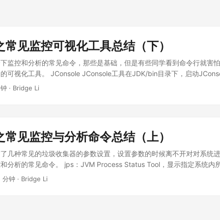
GC之常见监控可视化工具总结（下）
一下监控和分析的常见命令，那些是基础，但是有些同学看到命令行就害
视化工具。 JConsole JConsole工具在JDK/bin目录下，启动JCon
m进程，不需要jps命令来查询指定。双击其中一个jvm进程即可开始监控，
分钟
·
Bridge Li
 进入JConsole主界面，有“概述”、“内存”、“线程”、“类”、“VM摘要”和
于jstat命令，用于监视收集器管理的虚拟机内存(Java堆和永久代)变
C执行的时间及次数 线程页签：线程长时间停顿的主要原因有：等待外部
备资源等）、死循环、锁等待（活锁和死锁） 最后一个常用页签，VM
GC之常见监控与分析命令总结（上）
数及堆信息 VisualVM：多合一故障处理工具 VisualVM是一个集成多个
ualVM基于NetBeans平台开发，它具备了插件扩展功能的特性，通过
写了几种常见的垃圾收集器的参数设置，设置参数的时候离不开对对系统
的配置和环境信息(jps，jinfo)，监视应用程序的CPU、GC、堆、方
析的常见命令。 jps：JVM Process Status Tool，显示指定系统内所
ck)等。VisualVM在JDK/bin目录下 ①. 安装插件： 工具- 插件 ②. 监控垃
jps [options] [hostid] hostid为RMI注册表中注册的主机名，其他
1 分钟
·
Bridge Li
on”测看下，有个“Local”节点，所有本地正在运行的Java应用都将罗列在这里。Ja
省略主类的名称 -m：输出虚拟机进程启动的时候传递给主类main()方法的参
。所以，它将自己也列在这里。为了方便学习，我们将监控Java Visual
行的是jar包，输出jar路径 -v：输出虚拟机进程启动时JVM参数 命令执行样
l”节点下的VisualVM图标，现在，应用监视窗口在右侧打开。我们关注的是“Vi
atistics Monitoring Tool，用于收集Hotspot虚拟机各方面的运行数据 命令格
的标签页，例如“Threads”以及线程转储你，我们就可以深入详细地了解
 [interval[s|ms] [count]]] 对于命令格式中的VMID和LVMID，如过是本