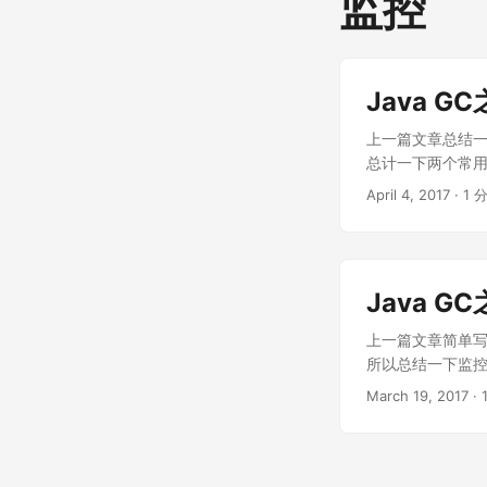
监控
Java 
上一篇文章总结
总计一下两个常用的可
索本机运行的jv
April 4, 2017
·
1 
程”来连接远程服务器
签： 内存页签相当
信息栏观察全部G
接、网络资源、设
Java 
显示指定的JVM参
可视化工具。Vis
上一篇文章简单
示虚拟机进程及进程
所以总结一下监控和分
(jstat、jsta
拟机进程 命令格式： 
March 19, 2017
·
的“Applicati
只输出LVMID，
是一个Java应用
的全名，如果进程执
过程。双击“Loca
jstat：JVM St
击它 再配合其他
[option vmid