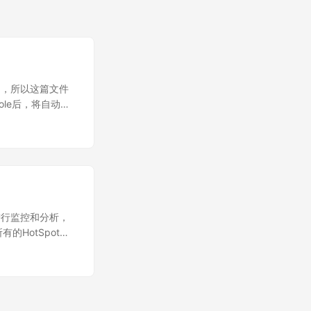
怕，所以这篇文件
sole后，将自动搜
也可使用“远程进
"Mbean"六个页
化趋势，还可在详细
资源（数据库连
页签，可清楚的了解
JDK命令行工具的
插件的扩展，可用于显
进行监控和分析，
法区及线程的信息
有的HotSpot虚
圾回收 在左侧
常用参数如下： -q：
va VisualVM
数 -l：输出主类
VM自身的垃圾回收
例： jps -l
sual GC”，点
式： jstat
这方面的内容。
地虚拟机进程，VMID和