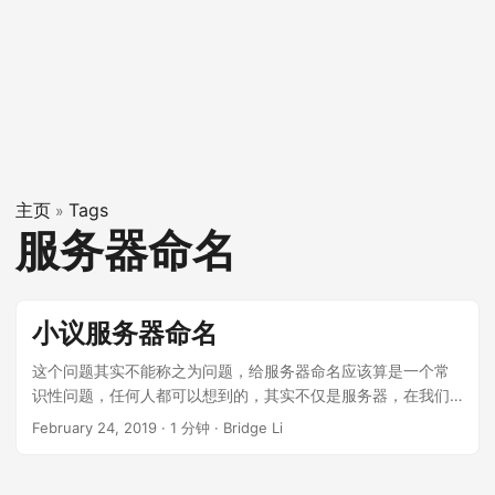
主页
Tags
»
服务器命名
小议服务器命名
这个问题其实不能称之为问题，给服务器命名应该算是一个常
识性问题，任何人都可以想到的，其实不仅是服务器，在我们
生活中的一切都有名字，如果我们生活在一个没有名字的世界
February 24, 2019
·
1 分钟
·
Bridge Li
中，你想想有多可怕把？但为什么写这篇文章呢？因为我们公
司很奇怪，不知道是运维疏忽还是啥，每次通过跳板机登陆线
上服务器，必须通过 IP 地址才行，所以每个人一定要记录自己