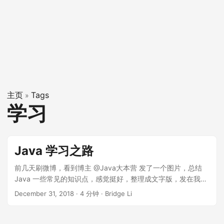
主页
Tags
»
学习
Java 学习之路
前几天刷微博，看到博主 @Java大本营 发了一个图片，总结
Java 一些常见的知识点，感觉挺好，整理成文字版，发在我的
个人博客，作为一个大家学习复习的文档，也欢迎有人在评论
December 31, 2018
·
4 分钟
·
Bridge Li
中留下各种参考资料，一下是正文。 一、基础篇 JVM ①.
JVM 内存结构 堆、栈、方法区、直接内存、堆和栈的区别 ②.
Java 内存模型 内存可见性、重排序、顺序一致性、volatile、