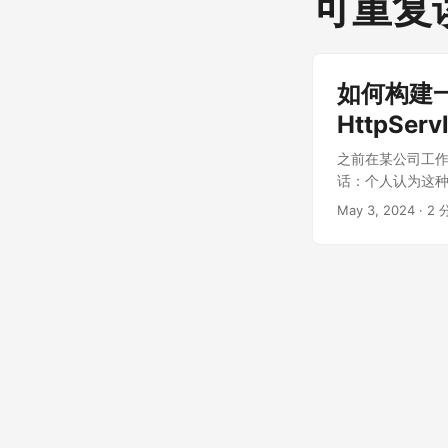
可重复
如何构建一个
HttpServ
之前在某公司工
话：个人认为这
加密，或者摘要
May 3, 2024
·
2 
用相同的方式加
那么我们总要服从
Intercept
put 等请求，
决这个问题，来构造一
缓存 stream 即可 R
cn.bridgeli.utils
javax.servlet.Se
javax.servlet.ht
java.io.ByteArra
java.nio.charse