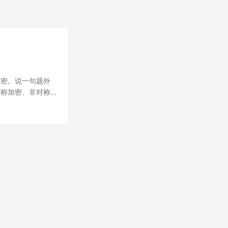
解密。说一句题外
对称加密、非对称
的方法，然后直接
，既然定下来了，
 Filter、
，对于 post、
以我们应该怎么来解
方法：使用自定义类来
t
Reader; import
hor Bridge Li */