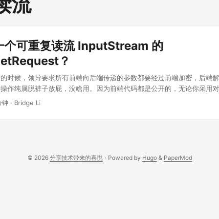
读流
可重复读流 InputStream 的
letRequest？
作的时候，领导要求所有前端向后端传递的参数都要经过前端加密，后端
种操作纯属脱裤子放屁，没啥用。因为前端代码都是公开的，无论你采用
算法验签等等，对于稍懂技术的人来说，稍稍分析一下就能找到前端加密
分钟
·
Bridge Li
密就行，所以这就是障眼法，只能骗骗不懂技术的人。不过领导的要求吗
。因为每个方法都需要有这个解密或者验签的过程，我们自然而然想要到了通过
or 或者 AOP 等技术统一来做，不可能在各个方法中做这件事，在但是我们都知道
参数都是放在请求体中的，需要通过流读出来，而流是不可以重复读的，所
个可以重复读流 InputStream 的 HttpServletRequest。 解决
© 2026
分享技术带来的喜悦
·
Powered by
Hugo
&
PaperMod
equestWrapper 类：缓存字节数据 package cn.bridgeli.filter; import
.http.HttpHelper; import javax.servlet.ReadListener; import
rvletInputStream; import javax.servlet.http.HttpServletRequest; impor
tp.HttpServletRequestWrapper; import java.io.BufferedReader; import
yInputStream; import java.io.IOException; import java.io.InputStream
t.StandardCharsets; /** * 构建可重复读取inputStream的request * * @aut