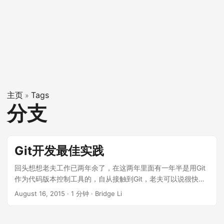
主页
Tags
»
分支
Git开发最佳实践
回头想想老夫工作已两年余了，在这两年里面有一年半是用Git
作为代码版本控制工具的，自从接触到Git，老夫可以说很快就
成为了其一个脑残粉，被Git的易用性的强大功能所吸引，上周
August 16, 2015
·
1 分钟
·
Bridge Li
和我们team的小伙伴们分享了一下老夫以前Git的使用心得（当
然分享的效果很不理想，实在是失误），还好老大赏识，让老
夫结合自己之前的使用经验整理一个Git的开发规范流程，以供