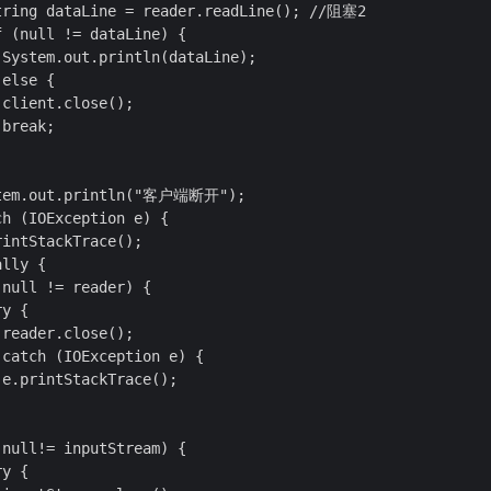
tring dataLine = reader.readLine(); //阻塞2

 (null != dataLine) {

System.out.println(dataLine);

else {

client.close();

break;

stem.out.println("客户端断开");

h (IOException e) {

intStackTrace();

lly {

null != reader) {

y {

reader.close();

catch (IOException e) {

e.printStackTrace();

null!= inputStream) {

y {
