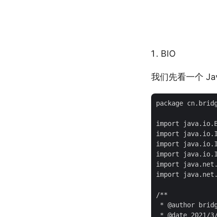
BIO
我们先看一个 Ja
package cn.bridg
import java.io.B
import java.io.I
import java.io.I
import java.io.I
import java.net.
import java.net.
/**

 * @author bridg
 * @date 2021/3/