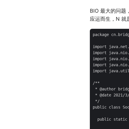
BIO 最大的问
应运而生，N 就是
package cn.bridg
import java.net.
import java.nio.
import java.nio.
import java.nio.
import java.util
/**

 * @author bridg
 * @date 2021/3/
 */

public class Soc
  public static 