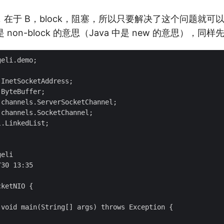
题，在于 B，block，阻塞，所以只要解决了这个问题就可以
 non-block 的意思（Java 中是 new 的意思），同
eli.demo;

InetSocketAddress;

ByteBuffer;

channels.ServerSocketChannel;

channels.SocketChannel;

.LinkedList;

eli

30 13:35

ketNIO {

void main(String[] args) throws Exception {
