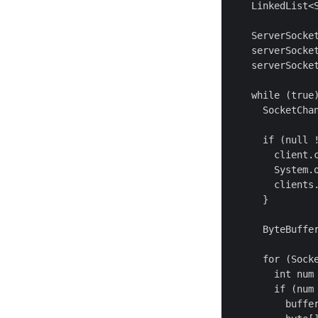
    LinkedList<S
    ServerSocke
    serverSocket
    serverSocket
    while (true)
      SocketChan
      if (null !
        client.c
        System.
        clients.
      }

      ByteBuffer
      for (Socke
        int num 
        if (num 
          buffer