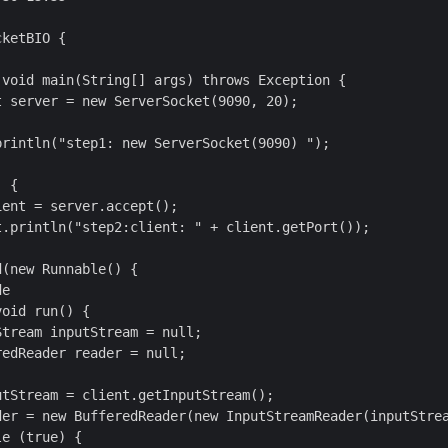
ketBIO {

void main(String[] args) throws Exception {

 server = new ServerSocket(9090, 20);

rintln("step1: new ServerSocket(9090) ");

 {

ent = server.accept();

.println("step2:client: " + client.getPort());

(new Runnable() {

e

oid run() {

tream inputStream = null;

edReader reader = null;

tStream = client.getInputStream();

der = new BufferedReader(new InputStreamReader(inputStrea
e (true) {
