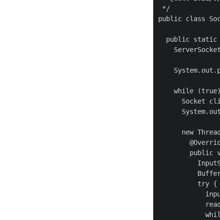
 */

public class Soc
  public static 
    ServerSocket
    System.out.p
    while (true)
      Socket cli
      System.out
      new Thread
        @Overrid
        public v
          InputS
          Buffer
          try {

            inpu
            rea
            whil