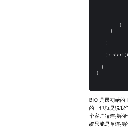
                
              } 
                
              }

            }

        }

      }

      }).start()
    }

  }

BIO 是最初始的 
的，也就是说我们
个客户端连接的
统只能是单连接