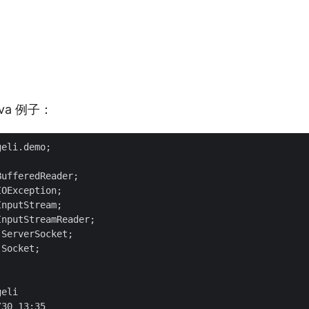
va 例子：
eli.demo;

ufferedReader;

OException;

nputStream;

nputStreamReader;

ServerSocket;

Socket;

eli

30 13:35
