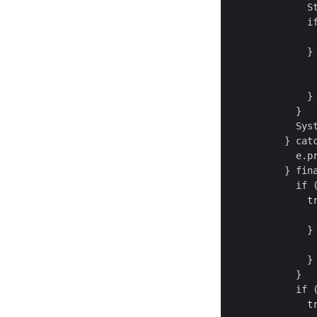
              S
              if
                
              } 
                
                
              }

            }

            Sy
          } catc
            e.pr
          } fina
            if (
              tr
                
              } 
                
              }

            }

            if (
              tr