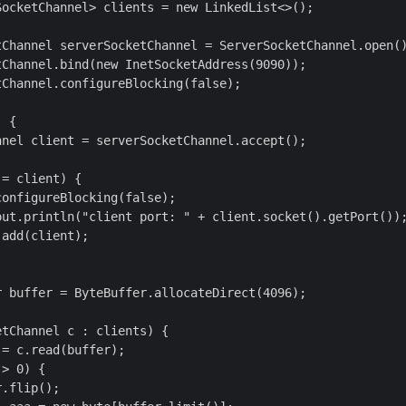
ocketChannel> clients = new LinkedList<>();

tChannel serverSocketChannel = ServerSocketChannel.open()
Channel.bind(new InetSocketAddress(9090));

Channel.configureBlocking(false);

 {

nel client = serverSocketChannel.accept();

= client) {

onfigureBlocking(false);

out.println("client port: " + client.socket().getPort());
add(client);

 buffer = ByteBuffer.allocateDirect(4096);

tChannel c : clients) {

= c.read(buffer);

> 0) {

.flip();
