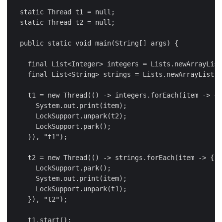
  static Thread t1 = null;

  static Thread t2 = null;

  public static void main(String[] args) {

    final List<Integer> integers = Lists.newArrayList
    final List<String> strings = Lists.newArrayList("
    t1 = new Thread(() -> integers.forEach(item -> {

      System.out.print(item);

      LockSupport.unpark(t2);

      LockSupport.park();

    }), "t1");

    t2 = new Thread(() -> strings.forEach(item -> {

      LockSupport.park();

      System.out.print(item);

      LockSupport.unpark(t1);

    }), "t2");

    t1.start();
