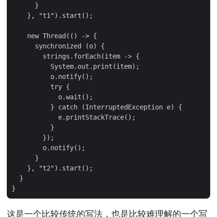
      }

    }, "t1").start();

    new Thread(() -> {

      synchronized (o) {

        strings.forEach(item -> {

          System.out.print(item);

          o.notify();

          try {

            o.wait();

          } catch (InterruptedException e) {

            e.printStackTrace();

          }

        });

        o.notify();

      }

    }, "t2").start();

  }

这是一个比较传统的写法，也是比较难理解的一个写