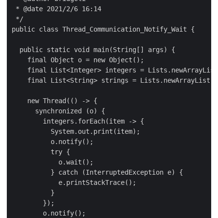
 * @date 2021/2/6 16:14

 */

public class Thread_Communication_Notify_Wait {

  public static void main(String[] args) {

    final Object o = new Object();

    final List<Integer> integers = Lists.newArrayList
    final List<String> strings = Lists.newArrayList("
    new Thread(() -> {

      synchronized (o) {

        integers.forEach(item -> {

          System.out.print(item);

          o.notify();

          try {

            o.wait();

          } catch (InterruptedException e) {

            e.printStackTrace();

          }

        });

        o.notify();
