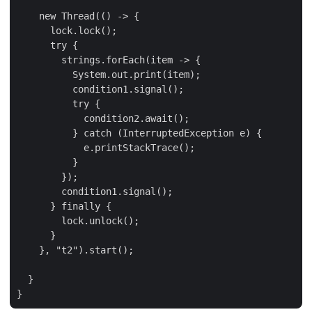
    new Thread(() -> {

      lock.lock();

      try {

        strings.forEach(item -> {

          System.out.print(item);

          condition1.signal();

          try {

            condition2.await();

          } catch (InterruptedException e) {

            e.printStackTrace();

          }

        });

        condition1.signal();

      } finally {

        lock.unlock();

      }

    }, "t2").start();

  }
