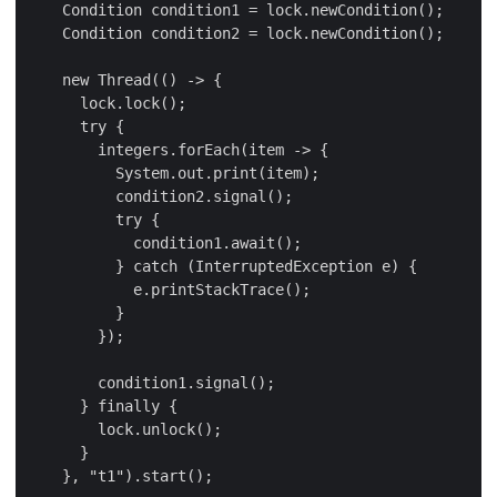
    Condition condition1 = lock.newCondition();

    Condition condition2 = lock.newCondition();

    new Thread(() -> {

      lock.lock();

      try {

        integers.forEach(item -> {

          System.out.print(item);

          condition2.signal();

          try {

            condition1.await();

          } catch (InterruptedException e) {

            e.printStackTrace();

          }

        });

        condition1.signal();

      } finally {

        lock.unlock();

      }

    }, "t1").start();
