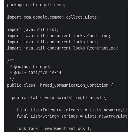
package cn.bridgeli.demo;

import com.google.common.collect.Lists;

import java.util.List;

import java.util.concurrent.locks.Condition;

import java.util.concurrent.locks.Lock;

import java.util.concurrent.locks.ReentrantLock;

/**

 * @author bridgeli

 * @date 2021/2/6 16:14

 */

public class Thread_Communication_Condition {

  public static void main(String[] args) {

    final List<Integer> integers = Lists.newArrayList
    final List<String> strings = Lists.newArrayList("
    Lock lock = new ReentrantLock();
