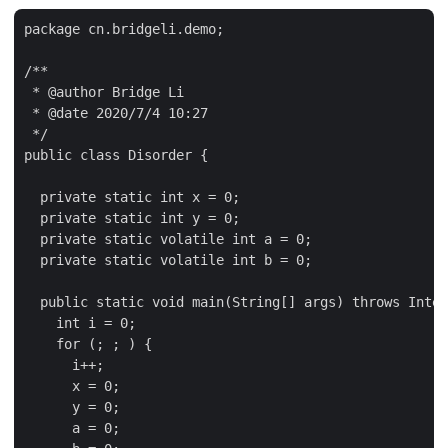
package cn.bridgeli.demo;

/**

 * @author Bridge Li

 * @date 2020/7/4 10:27

 */

public class Disorder {

  private static int x = 0;

  private static int y = 0;

  private static volatile int a = 0;

  private static volatile int b = 0;

  public static void main(String[] args) throws Inter
    int i = 0;

    for (; ; ) {

      i++;

      x = 0;

      y = 0;

      a = 0;
