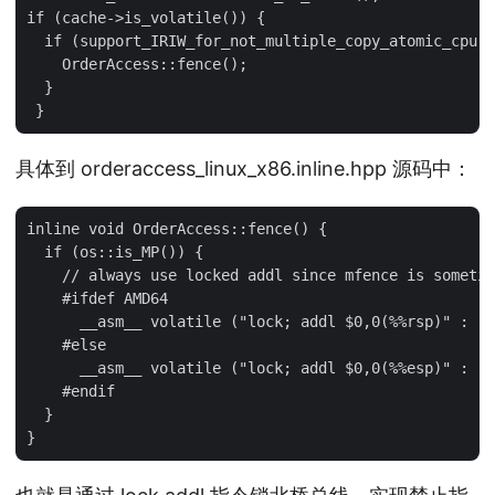
if (cache->is_volatile()) {

  if (support_IRIW_for_not_multiple_copy_atomic_cpu) 
    OrderAccess::fence();

  }

具体到 orderaccess_linux_x86.inline.hpp 源码中：
inline void OrderAccess::fence() {

  if (os::is_MP()) {

    // always use locked addl since mfence is sometim
    #ifdef AMD64

      __asm__ volatile ("lock; addl $0,0(%%rsp)" : : 
    #else

      __asm__ volatile ("lock; addl $0,0(%%esp)" : : 
    #endif

  }
