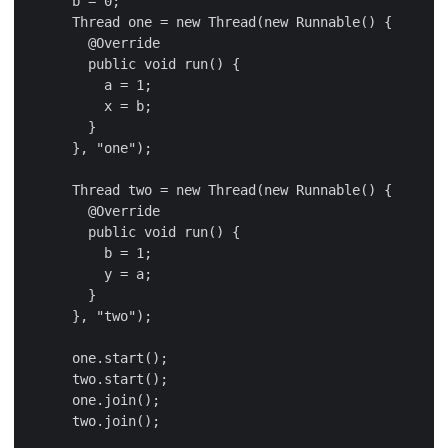
      b = 0;

      Thread one = new Thread(new Runnable() {

        @Override

        public void run() {

          a = 1;

          x = b;

        }

      }, "one");

      Thread two = new Thread(new Runnable() {

        @Override

        public void run() {

          b = 1;

          y = a;

        }

      }, "two");

      one.start();

      two.start();

      one.join();

      two.join();
