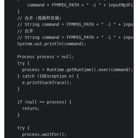
        command = FFMPEG_PATH + " -i " + inputMp3File
    }

    // 合并（视频和音频）

    // String command = FFMPEG_PATH + " -i " + inputM
    // 合并

    // String command = FFMPEG_PATH + " -i " + inputM
    System.out.println(command);

    Process process = null;

    try {

      process = Runtime.getRuntime().exec(command);

    } catch (IOException e) {

      e.printStackTrace();

    }

    if (null == process) {

      return;

    }

    try {

      process.waitFor();
