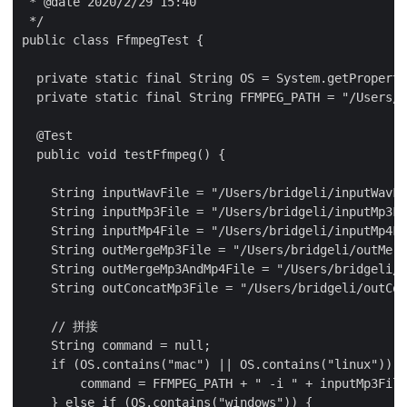
 * @date 2020/2/29 15:40

 */

public class FfmpegTest {

  private static final String OS = System.getProperty
  private static final String FFMPEG_PATH = "/Users/b
  @Test

  public void testFfmpeg() {

    String inputWavFile = "/Users/bridgeli/inputWavFi
    String inputMp3File = "/Users/bridgeli/inputMp3Fi
    String inputMp4File = "/Users/bridgeli/inputMp4Fi
    String outMergeMp3File = "/Users/bridgeli/outMerg
    String outMergeMp3AndMp4File = "/Users/bridgeli/o
    String outConcatMp3File = "/Users/bridgeli/outCon
    // 拼接

    String command = null;

    if (OS.contains("mac") || OS.contains("linux")) {

        command = FFMPEG_PATH + " -i " + inputMp3File
    } else if (OS.contains("windows")) {
