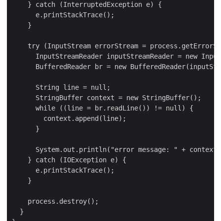
    } catch (InterruptedException e) {

      e.printStackTrace();

    }

    try (InputStream errorStream = process.getErrorSt
      InputStreamReader inputStreamReader = new Input
      BufferedReader br = new BufferedReader(inputStr
      String line = null;

      StringBuffer context = new StringBuffer();

      while ((line = br.readLine()) != null) {

        context.append(line);

      }

      System.out.println("error message: " + context)
    } catch (IOException e) {

      e.printStackTrace();

    }

    process.destroy();

  }
