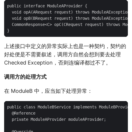
public interface ModuleAProvider {

  void opA(ARequest request) throws ModuleAException;

  void opB(BRequest request) throws ModuleAException;

  CommonResponse<C> opC(CRequest request) throws Modu
上述接口中定义的异常实际上也是一种契约，契约的
好处便是不需要叙述，调用方自然会想到要去处理
Checked Exception，否则连编译都过不了。
调用方的处理方式
在 ModuleB 中，应当如下处理异常：
public class ModuleBService implements ModuleBProvide
  @Reference

  private ModuleAProvider moduleAProvider;

  @Override
