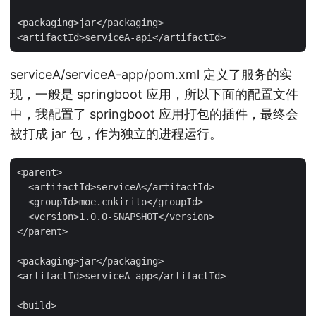
<packaging>jar</packaging>

serviceA/serviceA-app/pom.xml 定义了服务的实
现，一般是 springboot 应用，所以下面的配置文件
中，我配置了 springboot 应用打包的插件，最终会
被打成 jar 包，作为独立的进程运行。
<parent>

  <artifactId>serviceA</artifactId>

  <groupId>moe.cnkirito</groupId>

  <version>1.0.0-SNAPSHOT</version>

</parent>

<packaging>jar</packaging>

<artifactId>serviceA-app</artifactId>

<build>
