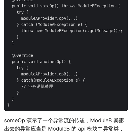
  public void someOp() throws ModuleBException {

    try {

      moduleAProvider.opA(...);

    } catch (ModuleAException e) {

      throw new ModuleBException(e.getMessage());

    }

  }

  @Override

  public void anotherOp() {

    try {

      moduleAProvider.opB(...);

    } catch(ModuleAException e) {

      // 业务逻辑处理

    }

  }

someOp 演示了一个异常流的传递，ModuleB 暴露
出去的异常应当是 ModuleB 的 api 模块中异常类，