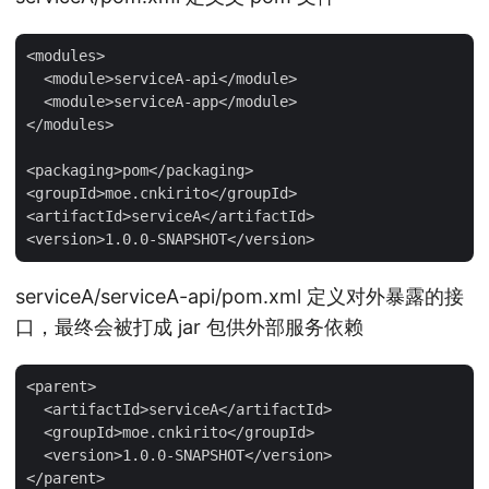
<modules>

  <module>serviceA-api</module>

  <module>serviceA-app</module>

</modules>

<packaging>pom</packaging>

<groupId>moe.cnkirito</groupId>

<artifactId>serviceA</artifactId>

serviceA/serviceA-api/pom.xml 定义对外暴露的接
口，最终会被打成 jar 包供外部服务依赖
<parent>

  <artifactId>serviceA</artifactId>

  <groupId>moe.cnkirito</groupId>

  <version>1.0.0-SNAPSHOT</version>

</parent>
