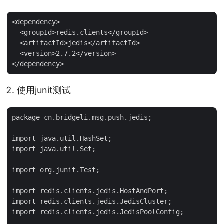
<dependency>

  <groupId>redis.clients</groupId>

  <artifactId>jedis</artifactId>

  <version>2.7.2</version>

使用junit测试
package cn.bridgeli.msg.push.jedis;

import java.util.HashSet;

import java.util.Set;

import org.junit.Test;

import redis.clients.jedis.HostAndPort;

import redis.clients.jedis.JedisCluster;

import redis.clients.jedis.JedisPoolConfig;
