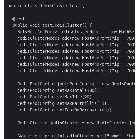
public class JedisClusterTest {

  @Test

  public void testJedisCluster() {

    Set<HostAndPort> jedisClusterNodes = new HashSet<
    jedisClusterNodes.add(new HostAndPort("ip", 7001)
    jedisClusterNodes.add(new HostAndPort("ip", 7002)
    jedisClusterNodes.add(new HostAndPort("ip", 7003)
    jedisClusterNodes.add(new HostAndPort("ip", 7004)
    jedisClusterNodes.add(new HostAndPort("ip", 7005)
    jedisClusterNodes.add(new HostAndPort("ip", 7006)
    JedisPoolConfig jedisPoolConfig = new JedisPoolCo
    jedisPoolConfig.setMaxTotal(100);

    jedisPoolConfig.setMaxIdle(20);

    jedisPoolConfig.setMaxWaitMillis(-1);

    jedisPoolConfig.setTestOnBorrow(true);

    JedisCluster jedisCluster = new JedisCluster(jedi
    System.out.println(jedisCluster.set("name", "brid