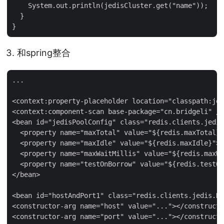
    System.out.println(jedisCluster.get("name"));

  }

和spring整合
...

<context:property-placeholder location="classpath:jed
<context:component-scan base-package="cn.bridgeli" />

<bean id="jedisPoolConfig" class="redis.clients.jedis
  <property name="maxTotal" value="${redis.maxTotal}"
  <property name="maxIdle" value="${redis.maxIdle}"><
  <property name="maxWaitMillis" value="${redis.maxWa
  <property name="testOnBorrow" value="${redis.testOn
</bean>

<bean id="hostAndPort1" class="redis.clients.jedis.Ho
<constructor-arg name="host" value="..."></constructo
<constructor-arg name="port" value="..."></constructo