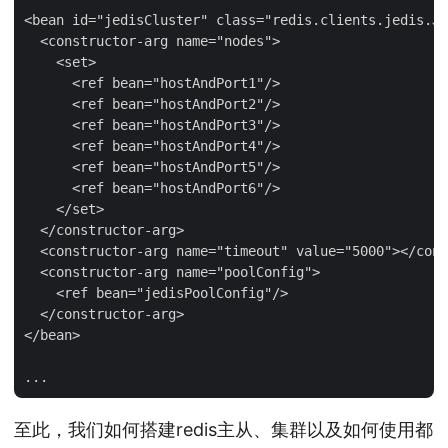
<bean id="jedisCluster" class="redis.clients.jedis.Je
  <constructor-arg name="nodes">

    <set>

      <ref bean="hostAndPort1"/>

      <ref bean="hostAndPort2"/>

      <ref bean="hostAndPort3"/>

      <ref bean="hostAndPort4"/>

      <ref bean="hostAndPort5"/>

      <ref bean="hostAndPort6"/>

    </set>

  </constructor-arg>

  <constructor-arg name="timeout" value="5000"></cons
  <constructor-arg name="poolConfig">

    <ref bean="jedisPoolConfig"/>

  </constructor-arg>

</bean>

至此，我们如何搭建redis主从、集群以及如何使用都