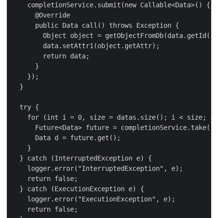
    completionService.submit(new Callable<Data>() {

      @Override

      public Data call() throws Exception {

        Object object = getObjectFromDb(data.getId())
        data.setAttr1(object.getAttr);

        return data;

      }

    });

  }

  try {

    for (int i = 0, size = datas.size(); i < size; i+
      Future<Data> future = completionService.take();

      Data d = future.get();

    }

  } catch (InterruptedException e) {

    logger.error("InterruptedException", e);

    return false;

  } catch (ExecutionException e) {

    logger.error("ExecutionException", e);

    return false;
