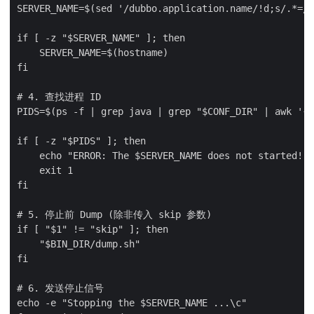
SERVER_NAME=$(sed '/dubbo.application.name/!d;s/.*=//
if [ -z "$SERVER_NAME" ]; then

    SERVER_NAME=$(hostname)

fi

# 4. 查找进程 ID

PIDS=$(ps -f | grep java | grep "$CONF_DIR" | awk '{p
if [ -z "$PIDS" ]; then

    echo "ERROR: The $SERVER_NAME does not started!"

    exit 1

fi

# 5. 停止前 Dump (除非传入 skip 参数)

if [ "$1" != "skip" ]; then

    "$BIN_DIR/dump.sh"

fi

# 6. 发送停止信号

echo -e "Stopping the $SERVER_NAME ...\c"
