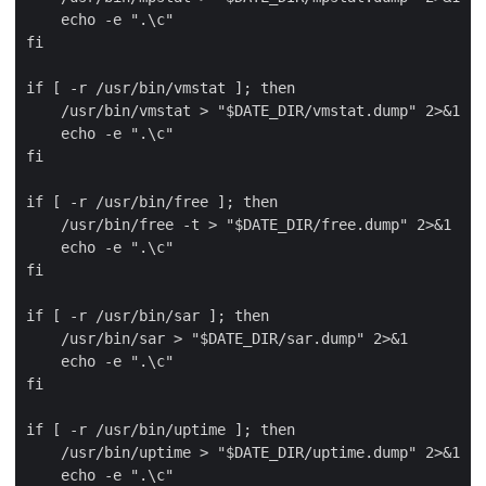
    echo -e ".\c"

fi

if [ -r /usr/bin/vmstat ]; then

    /usr/bin/vmstat > "$DATE_DIR/vmstat.dump" 2>&1

    echo -e ".\c"

fi

if [ -r /usr/bin/free ]; then

    /usr/bin/free -t > "$DATE_DIR/free.dump" 2>&1

    echo -e ".\c"

fi

if [ -r /usr/bin/sar ]; then

    /usr/bin/sar > "$DATE_DIR/sar.dump" 2>&1

    echo -e ".\c"

fi

if [ -r /usr/bin/uptime ]; then

    /usr/bin/uptime > "$DATE_DIR/uptime.dump" 2>&1

    echo -e ".\c"
