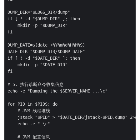
DUMP_DIR="$LOGS_DIR/dump"

if [ ! -d "$DUMP_DIR" ]; then

    mkdir -p "$DUMP_DIR"

fi

DUMP_DATE=$(date +%Y%m%d%H%M%S)

DATE_DIR="$DUMP_DIR/$DUMP_DATE"

if [ ! -d "$DATE_DIR" ]; then

    mkdir -p "$DATE_DIR"

fi

# 5. 执行诊断命令收集信息

echo -e "Dumping the $SERVER_NAME ...\c"

for PID in $PIDS; do

    # JVM 线程堆栈

    jstack "$PID" > "$DATE_DIR/jstack-$PID.dump" 2>&1

    echo -e ".\c"

    # JVM 配置信息
