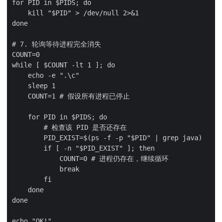
for PID in $PIDS; do

    kill "$PID" > /dev/null 2>&1

done

# 7. 轮询等待进程完全消失

COUNT=0

while [ $COUNT -lt 1 ]; do

    echo -e ".\c"

    sleep 1

    COUNT=1 # 假设所有进程已停止

    for PID in $PIDS; do

        # 检查该 PID 是否还存在

        PID_EXIST=$(ps -f -p "$PID" | grep java)

        if [ -n "$PID_EXIST" ]; then

            COUNT=0 # 进程仍存在，继续循环

            break

        fi

    done

done

echo "OK!"
