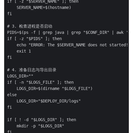
if [ -z "$SERVER_NAME" ]; then

    SERVER_NAME=$(hostname)

fi

# 3. 检查进程是否启动

PIDS=$(ps -f | grep java | grep "$CONF_DIR" | awk '{p
if [ -z "$PIDS" ]; then

    echo "ERROR: The $SERVER_NAME does not started!"

    exit 1

fi

# 4. 准备日志与导出目录

LOGS_DIR=""

if [ -n "$LOGS_FILE" ]; then

    LOGS_DIR=$(dirname "$LOGS_FILE")

else

    LOGS_DIR="$DEPLOY_DIR/logs"

fi

if [ ! -d "$LOGS_DIR" ]; then

    mkdir -p "$LOGS_DIR"

fi
