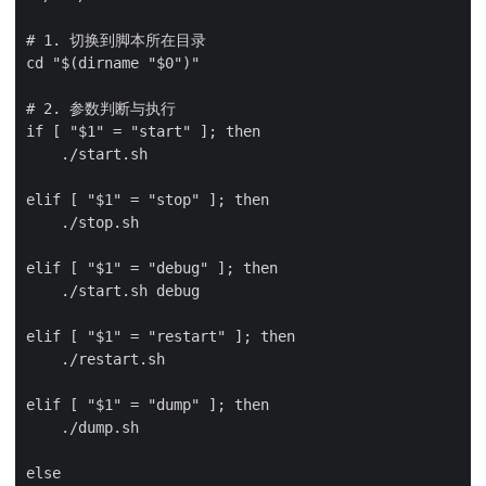
# 1. 切换到脚本所在目录

cd "$(dirname "$0")"

# 2. 参数判断与执行

if [ "$1" = "start" ]; then

    ./start.sh

elif [ "$1" = "stop" ]; then

    ./stop.sh

elif [ "$1" = "debug" ]; then

    ./start.sh debug

elif [ "$1" = "restart" ]; then

    ./restart.sh

elif [ "$1" = "dump" ]; then

    ./dump.sh

else
