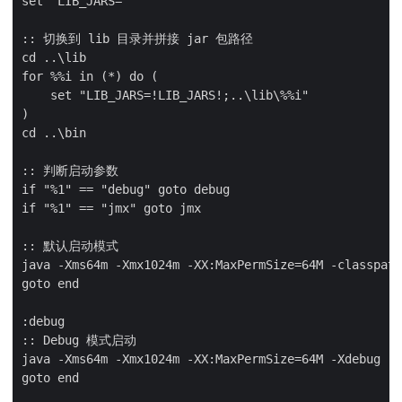
set "LIB_JARS="

:: 切换到 lib 目录并拼接 jar 包路径

cd ..\lib

for %%i in (*) do (

    set "LIB_JARS=!LIB_JARS!;..\lib\%%i"

)

cd ..\bin

:: 判断启动参数

if "%1" == "debug" goto debug

if "%1" == "jmx" goto jmx

:: 默认启动模式

java -Xms64m -Xmx1024m -XX:MaxPermSize=64M -classpath
goto end

:debug

:: Debug 模式启动

java -Xms64m -Xmx1024m -XX:MaxPermSize=64M -Xdebug -X
goto end
