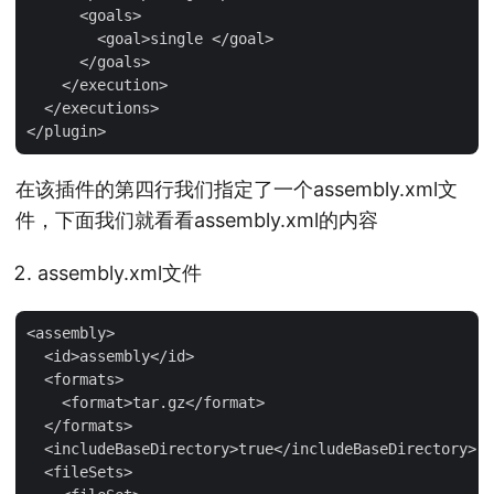
      <goals>

        <goal>single </goal>

      </goals>

    </execution>

  </executions>

在该插件的第四行我们指定了一个assembly.xml文
件，下面我们就看看assembly.xml的内容
assembly.xml文件
<assembly>

  <id>assembly</id>

  <formats>

    <format>tar.gz</format>

  </formats>

  <includeBaseDirectory>true</includeBaseDirectory>

  <fileSets>
