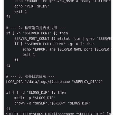
    echo "ERROR: The $SERVER_NAME already started!"

    echo "PID: $PIDS"

    exit 1

fi

# --- 2. 检查端口是否被占用 ---

if [ -n "$SERVER_PORT" ]; then

    SERVER_PORT_COUNT=$(netstat -tln | grep "$SERVER_
    if [ "$SERVER_PORT_COUNT" -gt 0 ]; then

        echo "ERROR: The $SERVER_NAME port $SERVER_PO
        exit 1

    fi

fi

# --- 3. 准备日志目录 ---

LOGS_DIR="/data/logs/$(basename "$DEPLOY_DIR")"

if [ ! -d "$LOGS_DIR" ]; then

    mkdir -p "$LOGS_DIR"

    chown -R "$USER"."$GROUP" "$LOGS_DIR"

fi

STDOUT_FILE="$LOGS_DIR/$(basename "$DEPLOY_DIR").log"
