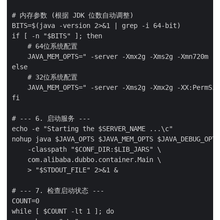
# 内存参数 (根据 JDK 位数自动调整)

BITS=$(java -version 2>&1 | grep -i 64-bit)

if [ -n "$BITS" ]; then

    # 64位系统配置

    JAVA_MEM_OPTS=" -server -Xmx2g -Xms2g -Xmn720m -X
else

    # 32位系统配置

    JAVA_MEM_OPTS=" -server -Xms2g -Xmx2g -XX:PermSiz
fi

# --- 6. 启动服务 ---

echo -e "Starting the $SERVER_NAME ...\c"

nohup java $JAVA_OPTS $JAVA_MEM_OPTS $JAVA_DEBUG_OPTS
    -classpath "$CONF_DIR:$LIB_JARS" \

    com.alibaba.dubbo.container.Main \

    > "$STDOUT_FILE" 2>&1 &

# --- 7. 检查启动状态 ---

COUNT=0

while [ $COUNT -lt 1 ]; do
