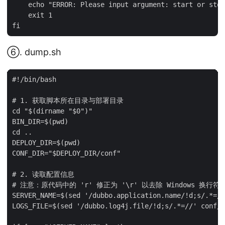
    echo "ERROR: Please input argument: start or stop
    exit 1

⑥. dump.sh
#!/bin/bash

# 1. 获取脚本所在目录与部署目录

cd "$(dirname "$0")"

BIN_DIR=$(pwd)

cd ..

DEPLOY_DIR=$(pwd)

CONF_DIR="$DEPLOY_DIR/conf"

# 2. 读取配置信息

# 注意：原代码中的 'r' 修正为 '\r' 以去除 Windows 换行符

SERVER_NAME=$(sed '/dubbo.application.name/!d;s/.*=//
LOGS_FILE=$(sed '/dubbo.log4j.file/!d;s/.*=//' conf/d