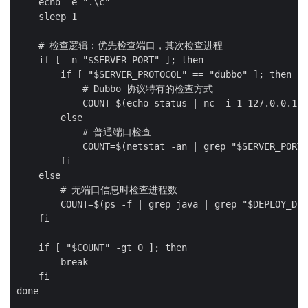
    echo -e ".\c"

    sleep 1

    # 检查逻辑：优先检查端口，其次检查进程

    if [ -n "$SERVER_PORT" ]; then

        if [ "$SERVER_PROTOCOL" == "dubbo" ]; then

            # Dubbo 协议特有的检查方式

            COUNT=$(echo status | nc -i 1 127.0.0.1 "
        else

            # 普通端口检查

            COUNT=$(netstat -an | grep "$SERVER_PORT"
        fi

    else

        # 无端口信息时检查进程数

        COUNT=$(ps -f | grep java | grep "$DEPLOY_DIR
    fi

    if [ "$COUNT" -gt 0 ]; then

        break

    fi

done
