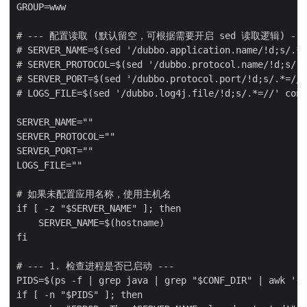
GROUP=www

# --- 配置读取 (默认留空，可根据需要开启 sed 读取逻辑) ---

# SERVER_NAME=$(sed '/dubbo.application.name/!d;s/.*=
# SERVER_PROTOCOL=$(sed '/dubbo.protocol.name/!d;s/.*
# SERVER_PORT=$(sed '/dubbo.protocol.port/!d;s/.*=//'
# LOGS_FILE=$(sed '/dubbo.log4j.file/!d;s/.*=//' conf
SERVER_NAME=""

SERVER_PROTOCOL=""

SERVER_PORT=""

LOGS_FILE=""

# 如果未配置应用名称，使用主机名

if [ -z "$SERVER_NAME" ]; then

    SERVER_NAME=$(hostname)

fi

# --- 1. 检查进程是否已启动 ---

PIDS=$(ps -f | grep java | grep "$CONF_DIR" | awk '{p
if [ -n "$PIDS" ]; then
