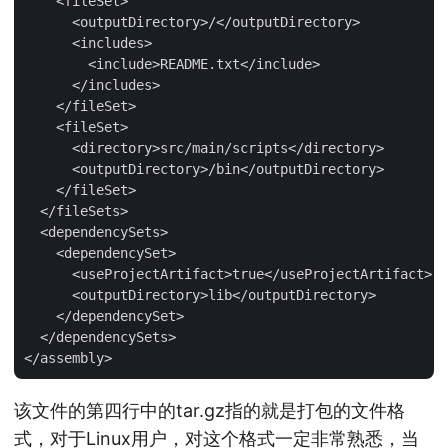
    <fileSet>

      <outputDirectory>/</outputDirectory>

      <includes>

        <include>README.txt</include>

      </includes>

    </fileSet>

    <fileSet>

      <directory>src/main/scripts</directory>

      <outputDirectory>/bin</outputDirectory>

    </fileSet>

  </fileSets>

  <dependencySets>

    <dependencySet>

      <useProjectArtifact>true</useProjectArtifact>

      <outputDirectory>lib</outputDirectory>

    </dependencySet>

  </dependencySets>

该文件的第四行中的tar.gz指的就是打包的文件格
式，对于Linux用户，对这个格式一定非常熟悉，当