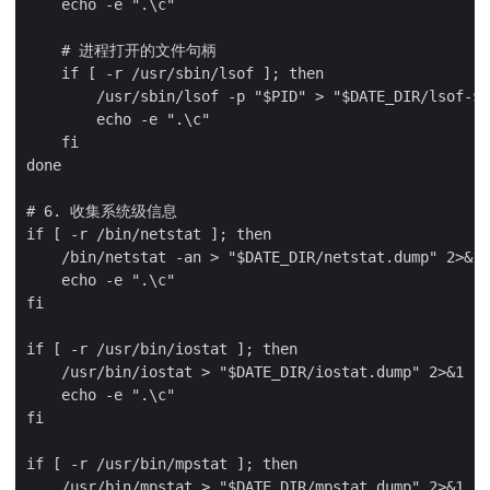
    echo -e ".\c"

    # 进程打开的文件句柄

    if [ -r /usr/sbin/lsof ]; then

        /usr/sbin/lsof -p "$PID" > "$DATE_DIR/lsof-$P
        echo -e ".\c"

    fi

done

# 6. 收集系统级信息

if [ -r /bin/netstat ]; then

    /bin/netstat -an > "$DATE_DIR/netstat.dump" 2>&1

    echo -e ".\c"

fi

if [ -r /usr/bin/iostat ]; then

    /usr/bin/iostat > "$DATE_DIR/iostat.dump" 2>&1

    echo -e ".\c"

fi

if [ -r /usr/bin/mpstat ]; then

    /usr/bin/mpstat > "$DATE_DIR/mpstat.dump" 2>&1
