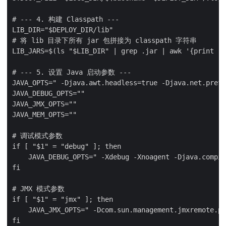
# --- 4. 构建 Classpath ---

LIB_DIR="$DEPLOY_DIR/lib"

# 将 lib 目录下所有 jar 包拼接为 classpath 字符串

LIB_JARS=$(ls "$LIB_DIR" | grep .jar | awk '{print "'
# --- 5. 设置 Java 启动参数 ---

JAVA_OPTS=" -Djava.awt.headless=true -Djava.net.prefe
JAVA_DEBUG_OPTS=""

JAVA_JMX_OPTS=""

JAVA_MEM_OPTS=""

# 调试模式参数

if [ "$1" = "debug" ]; then

    JAVA_DEBUG_OPTS=" -Xdebug -Xnoagent -Djava.compil
fi

# JMX 模式参数

if [ "$1" = "jmx" ]; then

    JAVA_JMX_OPTS=" -Dcom.sun.management.jmxremote.po
fi
