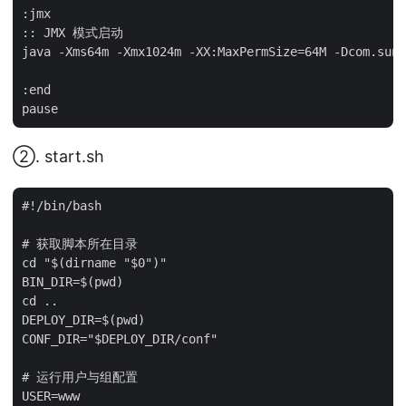
:jmx

:: JMX 模式启动

java -Xms64m -Xmx1024m -XX:MaxPermSize=64M -Dcom.sun.
:end

②. start.sh
#!/bin/bash

# 获取脚本所在目录

cd "$(dirname "$0")"

BIN_DIR=$(pwd)

cd ..

DEPLOY_DIR=$(pwd)

CONF_DIR="$DEPLOY_DIR/conf"

# 运行用户与组配置

USER=www
