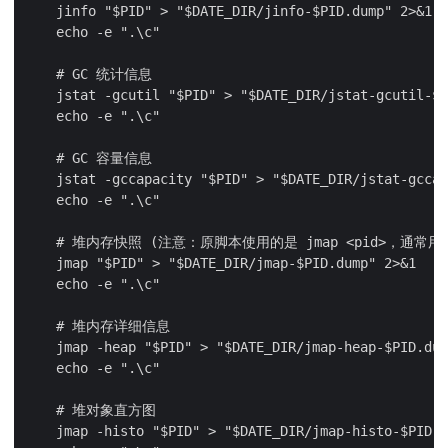
    jinfo "$PID" > "$DATE_DIR/jinfo-$PID.dump" 2>&1

    echo -e ".\c"

    # GC 统计信息

    jstat -gcutil "$PID" > "$DATE_DIR/jstat-gcutil-$P
    echo -e ".\c"

    # GC 容量信息

    jstat -gccapacity "$PID" > "$DATE_DIR/jstat-gccap
    echo -e ".\c"

    # 堆内存快照 (注意：原脚本使用的是 jmap <pid>，通常用
    jmap "$PID" > "$DATE_DIR/jmap-$PID.dump" 2>&1

    echo -e ".\c"

    # 堆内存详细信息

    jmap -heap "$PID" > "$DATE_DIR/jmap-heap-$PID.dum
    echo -e ".\c"

    # 堆对象直方图

    jmap -histo "$PID" > "$DATE_DIR/jmap-histo-$PID.d