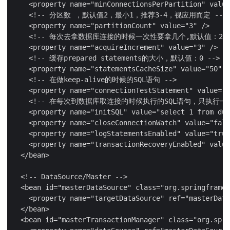
    <property name="minConnectionsPerPartition" value
    <!-- 分区数 ，默认值2，最小1，推荐3-4，视应用而定 -->

    <property name="partitionCount" value="3" />

    <!-- 每次去拿数据库连接的时候一次性要拿几个,默认值：2 --
    <property name="acquireIncrement" value="3" />

    <!-- 缓存prepared statements的大小，默认值：0 -->

    <property name="statementsCacheSize" value="50" /
    <!-- 在做keep-alive的时候的SQL语句 -->

    <property name="connectionTestStatement" value="s
    <!-- 在每次到数据库取连接的时候执行的SQL语句，只执行一次 
    <property name="initSQL" value="select 1 from dua
    <property name="closeConnectionWatch" value="fals
    <property name="logStatementsEnabled" value="true
    <property name="transactionRecoveryEnabled" value
  </bean>

  <!-- DataSource/Master -->

  <bean id="masterDataSource" class="org.springframew
    <property name="targetDataSource" ref="masterData
  </bean>

  <bean id="masterTransactionManager" class="org.spri