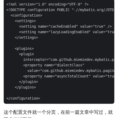
<?xml version="1.0" encoding="UTF-8" ?>

<!DOCTYPE configuration PUBLIC "-//mybatis.org//DTD C
  <configuration>

    <settings>

      <setting name="cacheEnabled" value="true" />

      <setting name="lazyLoadingEnabled" value="true"
    </settings>

    <plugins>

      <plugin

        interceptor="com.github.miemiedev.mybatis.pag
        <property name="dialectClass"

          value="com.github.miemiedev.mybatis.paginat
        <property name="asyncTotalCount" value="true"
      </plugin>

    </plugins>

这个配置文件就一个分页，在前一篇文章中写过，就