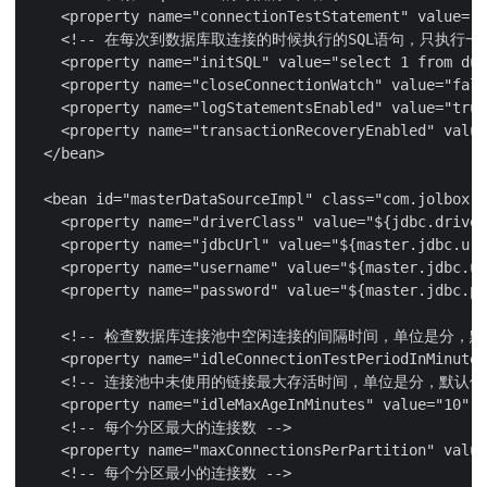
    <property name="connectionTestStatement" value="s
    <!-- 在每次到数据库取连接的时候执行的SQL语句，只执行一次 
    <property name="initSQL" value="select 1 from dua
    <property name="closeConnectionWatch" value="fals
    <property name="logStatementsEnabled" value="true
    <property name="transactionRecoveryEnabled" value
  </bean>

  <bean id="masterDataSourceImpl" class="com.jolbox.b
    <property name="driverClass" value="${jdbc.driver
    <property name="jdbcUrl" value="${master.jdbc.url
    <property name="username" value="${master.jdbc.us
    <property name="password" value="${master.jdbc.pa
    <!-- 检查数据库连接池中空闲连接的间隔时间，单位是分，默认
    <property name="idleConnectionTestPeriodInMinutes
    <!-- 连接池中未使用的链接最大存活时间，单位是分，默认值：
    <property name="idleMaxAgeInMinutes" value="10" /
    <!-- 每个分区最大的连接数 -->

    <property name="maxConnectionsPerPartition" value
    <!-- 每个分区最小的连接数 -->
