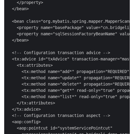
    </property>

  </bean>

  <bean class="org.mybatis.spring.mapper.MapperScanne
    <property name="basePackage" value="cn.bridgeli.d
    <property name="sqlSessionFactoryBeanName" value=
  </bean>

  <!-- Configuration transaction advice -->

  <tx:advice id="txAdvice" transaction-manager="maste
    <tx:attributes>

      <tx:method name="add*" propagation="REQUIRED" /
      <tx:method name="update*" propagation="REQUIRED
      <tx:method name="delete*" propagation="REQUIRED
      <tx:method name="get*" read-only="true" propaga
      <tx:method name="list*" read-only="true" propag
    </tx:attributes>

  </tx:advice>

  <!-- Configuration transaction aspect -->

  <aop:config>

    <aop:pointcut id="systemServicePointcut"
