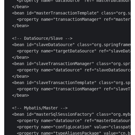
    <property name="dataSource" ref="masterDataSource
  </bean>

  <bean id="masterTransactionTemplate" class="org.spr
    <property name="transactionManager" ref="masterTr
  </bean>

  <!-- DataSource/Slave -->

  <bean id="slaveDataSource" class="org.springframewo
    <property name="targetDataSource" ref="slaveDataS
  </bean>

  <bean id="slaveTransactionManager" class="org.sprin
    <property name="dataSource" ref="slaveDataSource"
  </bean>

  <bean id="slaveTransactionTemplate" class="org.spri
    <property name="transactionManager" ref="slaveTra
  </bean>

  <!-- Mybatis/Master -->

  <bean id="masterSqlSessionFactory" class="org.mybat
    <property name="dataSource" ref="masterDataSource
    <property name="configLocation" value="classpath:
    <property name="typeAliasesPackage" value="cn.bri