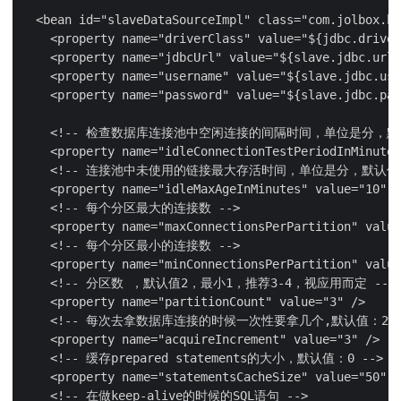
  <bean id="slaveDataSourceImpl" class="com.jolbox.bo
    <property name="driverClass" value="${jdbc.driver
    <property name="jdbcUrl" value="${slave.jdbc.url}
    <property name="username" value="${slave.jdbc.use
    <property name="password" value="${slave.jdbc.pas
    <!-- 检查数据库连接池中空闲连接的间隔时间，单位是分，默认
    <property name="idleConnectionTestPeriodInMinutes
    <!-- 连接池中未使用的链接最大存活时间，单位是分，默认值：
    <property name="idleMaxAgeInMinutes" value="10" /
    <!-- 每个分区最大的连接数 -->

    <property name="maxConnectionsPerPartition" value
    <!-- 每个分区最小的连接数 -->

    <property name="minConnectionsPerPartition" value
    <!-- 分区数 ，默认值2，最小1，推荐3-4，视应用而定 -->

    <property name="partitionCount" value="3" />

    <!-- 每次去拿数据库连接的时候一次性要拿几个,默认值：2 --
    <property name="acquireIncrement" value="3" />

    <!-- 缓存prepared statements的大小，默认值：0 -->

    <property name="statementsCacheSize" value="50" /
    <!-- 在做keep-alive的时候的SQL语句 -->
