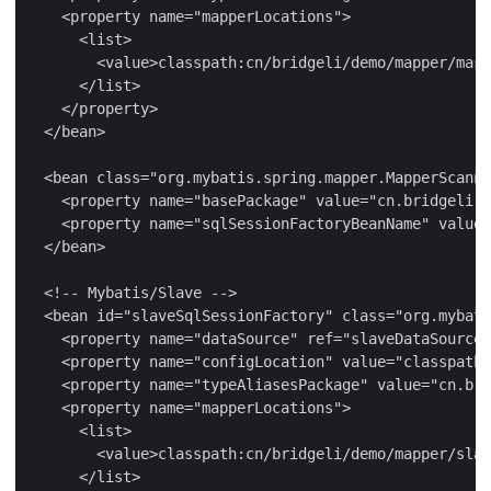
    <property name="mapperLocations">

      <list>

        <value>classpath:cn/bridgeli/demo/mapper/mast
      </list>

    </property>

  </bean>

  <bean class="org.mybatis.spring.mapper.MapperScanne
    <property name="basePackage" value="cn.bridgeli.d
    <property name="sqlSessionFactoryBeanName" value=
  </bean>

  <!-- Mybatis/Slave -->

  <bean id="slaveSqlSessionFactory" class="org.mybati
    <property name="dataSource" ref="slaveDataSource"
    <property name="configLocation" value="classpath:
    <property name="typeAliasesPackage" value="cn.bri
    <property name="mapperLocations">

      <list>

        <value>classpath:cn/bridgeli/demo/mapper/slav
      </list>
