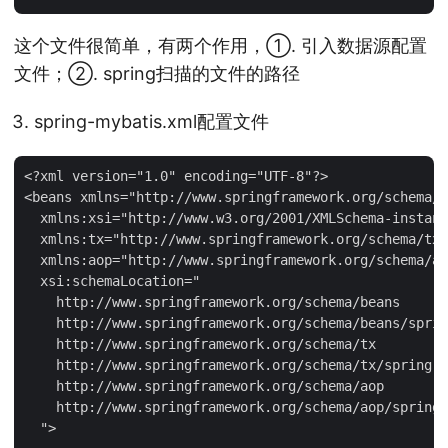
这个文件很简单，有两个作用，①. 引入数据源配置
文件；②. spring扫描的文件的路径
spring-mybatis.xml配置文件
<?xml version="1.0" encoding="UTF-8"?>

<beans xmlns="http://www.springframework.org/schema/b
  xmlns:xsi="http://www.w3.org/2001/XMLSchema-instanc
  xmlns:tx="http://www.springframework.org/schema/tx"

  xmlns:aop="http://www.springframework.org/schema/ao
  xsi:schemaLocation="

    http://www.springframework.org/schema/beans

    http://www.springframework.org/schema/beans/sprin
    http://www.springframework.org/schema/tx

    http://www.springframework.org/schema/tx/spring-t
    http://www.springframework.org/schema/aop

    http://www.springframework.org/schema/aop/spring-
  ">
