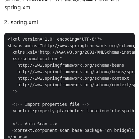
spring.xml
spring.xml
<?xml version="1.0" encoding="UTF-8"?>

<beans xmlns="http://www.springframework.org/schema/b
  xmlns:xsi="http://www.w3.org/2001/XMLSchema-instanc
  xsi:schemaLocation="

    http://www.springframework.org/schema/beans

    http://www.springframework.org/schema/beans/sprin
    http://www.springframework.org/schema/context

    http://www.springframework.org/schema/context/spr
  ">

  <!-- Import properties file -->

  <context:property-placeholder location="classpath:j
  <!-- Auto Scan -->

  <context:component-scan base-package="cn.bridgeli.d