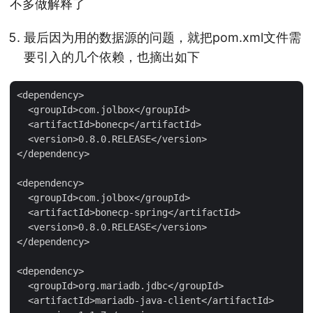
不多做解释了
最后因为用的数据源的问题，就把pom.xml文件需
要引入的几个依赖，也摘出如下
<dependency>

  <groupId>com.jolbox</groupId>

  <artifactId>bonecp</artifactId>

  <version>0.8.0.RELEASE</version>

</dependency>

<dependency>

  <groupId>com.jolbox</groupId>

  <artifactId>bonecp-spring</artifactId>

  <version>0.8.0.RELEASE</version>

</dependency>

<dependency>

  <groupId>org.mariadb.jdbc</groupId>

  <artifactId>mariadb-java-client</artifactId>
