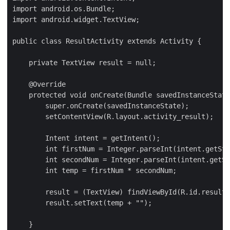
import android.os.Bundle;

import android.widget.TextView;

public class ResultActivity extends Activity {

    private TextView result = null;

    @Override

    protected void onCreate(Bundle savedInstanceState
        super.onCreate(savedInstanceState);

        setContentView(R.layout.activity_result);

        Intent intent = getIntent();

        int firstNum = Integer.parseInt(intent.getStr
        int secondNum = Integer.parseInt(intent.getSt
        int temp = firstNum * secondNum;

        result = (TextView) findViewById(R.id.result)
        result.setText(temp + "");

    }
