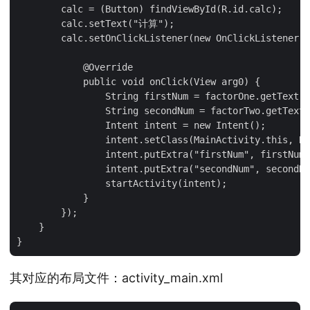
        calc = (Button) findViewById(R.id.calc);

        calc.setText("计算");

        calc.setOnClickListener(new OnClickListener()
            @Override

            public void onClick(View arg0) {

                String firstNum = factorOne.getText()
                String secondNum = factorTwo.getText(
                Intent intent = new Intent();

                intent.setClass(MainActivity.this, Re
                intent.putExtra("firstNum", firstNum)
                intent.putExtra("secondNum", secondNu
                startActivity(intent);

            }

        });

    }

其对应的布局文件：activity_main.xml