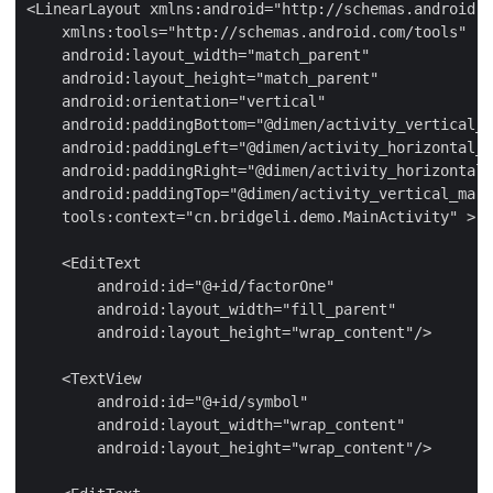
<LinearLayout xmlns:android="http://schemas.android.c
    xmlns:tools="http://schemas.android.com/tools"

    android:layout_width="match_parent"

    android:layout_height="match_parent"

    android:orientation="vertical"

    android:paddingBottom="@dimen/activity_vertical_m
    android:paddingLeft="@dimen/activity_horizontal_m
    android:paddingRight="@dimen/activity_horizontal_
    android:paddingTop="@dimen/activity_vertical_marg
    tools:context="cn.bridgeli.demo.MainActivity" >

    <EditText

        android:id="@+id/factorOne"

        android:layout_width="fill_parent"

        android:layout_height="wrap_content"/>

    <TextView

        android:id="@+id/symbol"

        android:layout_width="wrap_content"

        android:layout_height="wrap_content"/>
