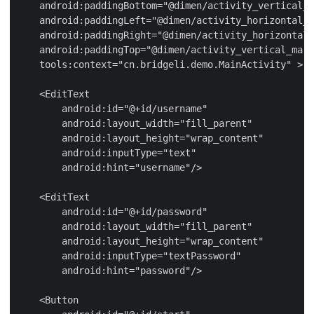
    android:paddingBottom="@dimen/activity_vertical_m
    android:paddingLeft="@dimen/activity_horizontal_m
    android:paddingRight="@dimen/activity_horizontal_
    android:paddingTop="@dimen/activity_vertical_marg
    tools:context="cn.bridgeli.demo.MainActivity" >

    <EditText

        android:id="@+id/username"

        android:layout_width="fill_parent"

        android:layout_height="wrap_content"

        android:inputType="text"

        android:hint="username"/>

    <EditText

        android:id="@+id/password"

        android:layout_width="fill_parent"

        android:layout_height="wrap_content"

        android:inputType="textPassword"

        android:hint="password"/>

    <Button
