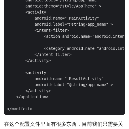
        android:label="@string/app_name"

        android:theme="@style/AppTheme" >

        <activity

            android:name=".MainActivity"

            android:label="@string/app_name" >

            <intent-filter>

                <action android:name="android.intent.
                <category android:name="android.inten
            </intent-filter>

        </activity>

        <activity

            android:name=".ResultActivity"

            android:label="@string/app_name" >

        </activity>

    </application>

在这个配置文件里面有很多东西，目前我们只需要关