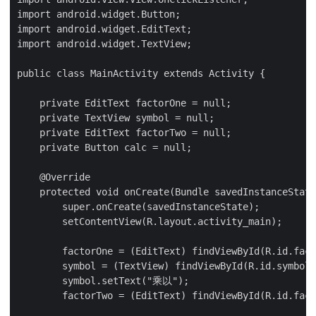
import android.widget.Button;

import android.widget.EditText;

import android.widget.TextView;

public class MainActivity extends Activity {

    private EditText factorOne = null;

    private TextView symbol = null;

    private EditText factorTwo = null;

    private Button calc = null;

    @Override

    protected void onCreate(Bundle savedInstanceState
        super.onCreate(savedInstanceState);

        setContentView(R.layout.activity_main);

        factorOne = (EditText) findViewById(R.id.fact
        symbol = (TextView) findViewById(R.id.symbol)
        symbol.setText("乘以");

        factorTwo = (EditText) findViewById(R.id.fact