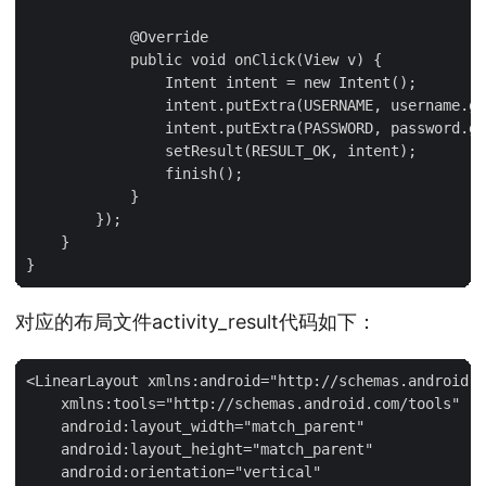
            @Override

            public void onClick(View v) {

                Intent intent = new Intent();

                intent.putExtra(USERNAME, username.ge
                intent.putExtra(PASSWORD, password.ge
                setResult(RESULT_OK, intent);

                finish();

            }

        });

    }

对应的布局文件activity_result代码如下：
<LinearLayout xmlns:android="http://schemas.android.c
    xmlns:tools="http://schemas.android.com/tools"

    android:layout_width="match_parent"

    android:layout_height="match_parent"

    android:orientation="vertical"
