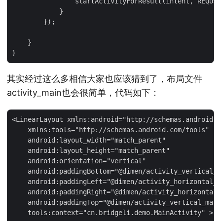
                startActivityForResult(intent, REQUSE
            }

        });

    }

其实经过这么多相信大家也应该猜到了，布局文件
activity_main也会很简单，代码如下：
<LinearLayout xmlns:android="http://schemas.android.c
    xmlns:tools="http://schemas.android.com/tools"

    android:layout_width="match_parent"

    android:layout_height="match_parent"

    android:orientation="vertical"

    android:paddingBottom="@dimen/activity_vertical_m
    android:paddingLeft="@dimen/activity_horizontal_m
    android:paddingRight="@dimen/activity_horizontal_
    android:paddingTop="@dimen/activity_vertical_marg
    tools:context="cn.bridgeli.demo.MainActivity" >
