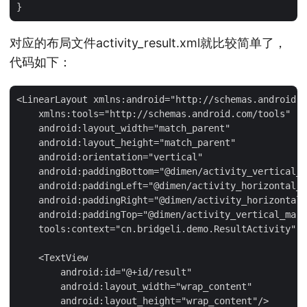
对应的布局文件activity_result.xml就比较简单了，
代码如下：
<LinearLayout xmlns:android="http://schemas.android.c
    xmlns:tools="http://schemas.android.com/tools"

    android:layout_width="match_parent"

    android:layout_height="match_parent"

    android:orientation="vertical"

    android:paddingBottom="@dimen/activity_vertical_m
    android:paddingLeft="@dimen/activity_horizontal_m
    android:paddingRight="@dimen/activity_horizontal_
    android:paddingTop="@dimen/activity_vertical_marg
    tools:context="cn.bridgeli.demo.ResultActivity" >

    <TextView

        android:id="@+id/result"

        android:layout_width="wrap_content"

        android:layout_height="wrap_content"/>
