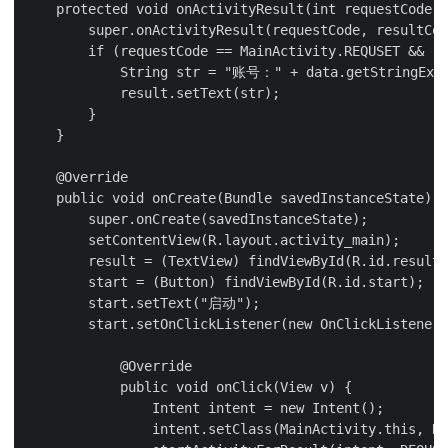
    protected void onActivityResult(int requestCode, 
        super.onActivityResult(requestCode, resultCod
        if (requestCode == MainActivity.REQUSET && re
            String str = "账号：" + data.getStringExtr
            result.setText(str);

        }

    }

    @Override

    public void onCreate(Bundle savedInstanceState) {

        super.onCreate(savedInstanceState);

        setContentView(R.layout.activity_main);

        result = (TextView) findViewById(R.id.result)
        start = (Button) findViewById(R.id.start);

        start.setText("启动");

        start.setOnClickListener(new OnClickListener(
            @Override

            public void onClick(View v) {

                Intent intent = new Intent();

                intent.setClass(MainActivity.this, Re