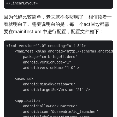
因为代码比较简单，老夫就不多啰嗦了，相信读者一
看就明白了。需要说明白的是，每一个activity都需
要在mainifest.xml中进行配置，配置文件如下：
<?xml version="1.0" encoding="utf-8"?>

    <manifest xmlns:android="http://schemas.android.c
        package="cn.bridgeli.demo"

        android:versionCode="1"

        android:versionName="1.0" >

    <uses-sdk

        android:minSdkVersion="8"

        android:targetSdkVersion="21" />

    <application

        android:allowBackup="true"

        android:icon="@drawable/ic_launcher"
