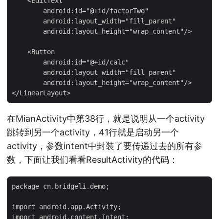
    <EditText

        android:id="@+id/factorTwo"

        android:layout_width="fill_parent"

        android:layout_height="wrap_content"/>

    <Button

        android:id="@+id/calc"

        android:layout_width="fill_parent"

        android:layout_height="wrap_content"/>

在MianActivity中第38行，就是说明从一个activity
跳转到另一个activity，41行就是启动另一个
activity，参数intent中封装了要传递过去的所有参
数，下面让我们看看ResultActivity的代码：
package cn.bridgeli.demo;

import android.app.Activity;

import android.content.Intent;
