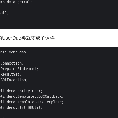
rn data.get(0);

ull;

UserDao类就变成了这样：
eli.demo.dao;

Connection;

PreparedStatement;

ResultSet;

SQLException;

li.demo.entity.User;

li.demo.template.JDBCCallBack;

li.demo.template.JDBCTemplate;

li.demo.util.DBUtil;
