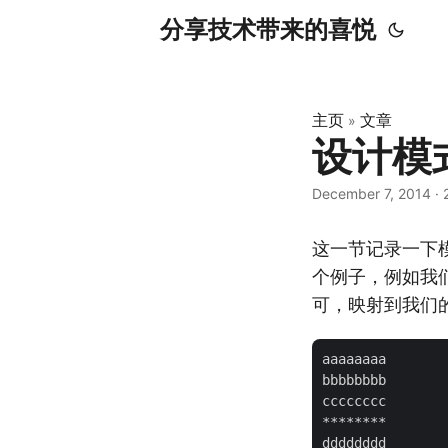
分享技术带来的喜悦
主页
文章
»
设计模
December 7, 2014
·
这一节记录一下
个例子，例如我
可，映射到我们
aaaaaaaa

bbbbbbbb

cccccccc

********

dddddddd
