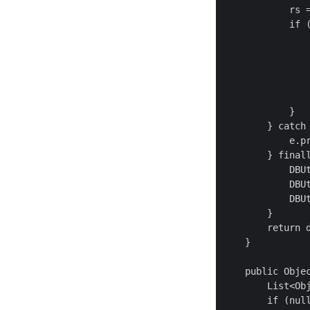
            rs =
            if (
                
                
                
            }

        } catch 
            e.pr
        } finall
            DBUt
            DBUt
            DBUt
        }

        return d
    }

    public Obje
        List<Obj
        if (null