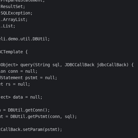
PreparedStatement;

ResultSet;

SQLException;

.ArrayList;

.List;

li.demo.util.DBUtil;

CTemplate {

<Object> query(String sql, JDBCCallBack jdbcCallBack) {

on conn = null;

Statement pstmt = null;

t rs = null;

ect> data = null;

 = DBUtil.getConn();

t = DBUtil.getPstmt(conn, sql);

CallBack.setParam(pstmt);
