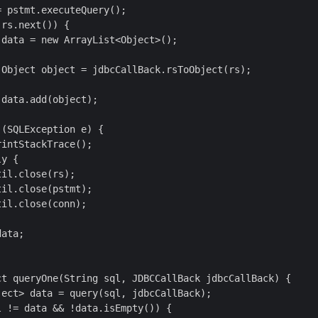
 pstmt.executeQuery();

rs.next()) {

data = new ArrayList<Object>();

Object object = jdbcCallBack.rsToObject(rs);

data.add(object);

(SQLException e) {

intStackTrace();

y {

il.close(rs);

il.close(pstmt);

il.close(conn);

ata;

ct queryOne(String sql, JDBCCallBack jdbcCallBack) {

ect> data = query(sql, jdbcCallBack);

 != data && !data.isEmpty()) {
