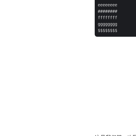
eeeeeeee

########

ffffffff

gggggggg
