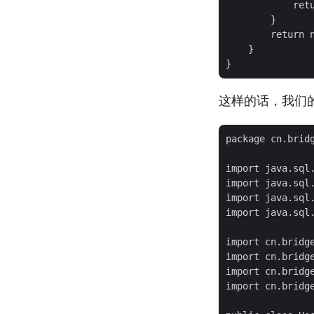
            retu
        }

        return n
    }

这样的话，我们的
package cn.bridg
import java.sql.
import java.sql.
import java.sql.
import java.sql.
import cn.bridge
import cn.bridge
import cn.bridge
import cn.bridge