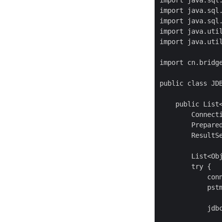
import java.sql.
import java.sql.
import java.sql.
import java.util
import java.util
import cn.bridge
public class JDB
    public List
        Connecti
        Prepared
        ResultSe
        List<Obj
        try {

            conn
            pstm
            jdbc