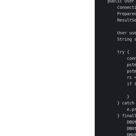
    public User 
        Connecti
        Prepared
        ResultSe
        User use
        String s
        try {

            conn
            pstm
            pstm
            rs =
            if (
                
            }

        } catch 
            e.pr
        } finall
            DBUt
            DBUt
            DBUt