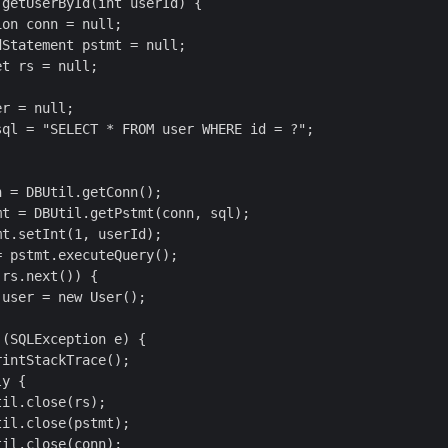
getUserById(int userId) {

on conn = null;

Statement pstmt = null;

t rs = null;

r = null;

ql = "SELECT * FROM user WHERE id = ?";

 = DBUtil.getConn();

t = DBUtil.getPstmt(conn, sql);

t.setInt(1, userId);

 pstmt.executeQuery();

rs.next()) {

user = new User();

(SQLException e) {

intStackTrace();

y {

il.close(rs);

il.close(pstmt);

il.close(conn);
