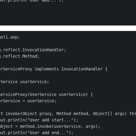
ut.println("User add...");

eli.aop;

.reflect.InvocationHandler;

.reflect.Method;

rServiceProxy implements InvocationHandler {

Service userService;

erviceProxy(UserService userService) {

rService = userService;

ct invoke(Object proxy, Method method, Object[] args) thr
ut.println("User add start...");

bject = method.invoke(userService, args);

ut.println("User add end...");
