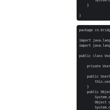
        System.o
    }

package cn.bridg
import java.lang
import java.lang
public class Use
    private User
    public UserS
        this.use
    }

    public Obje
        System.o
        Object o
        System.o