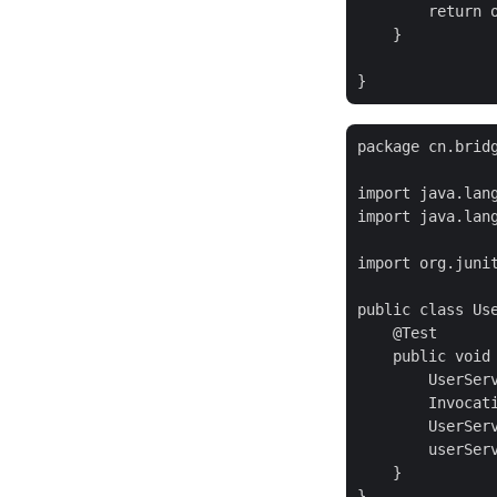
        return o
    }

package cn.bridg
import java.lang
import java.lang
import org.junit
public class Use
    @Test

    public void 
        UserServ
        Invocat
        UserSer
        userServ
    }
