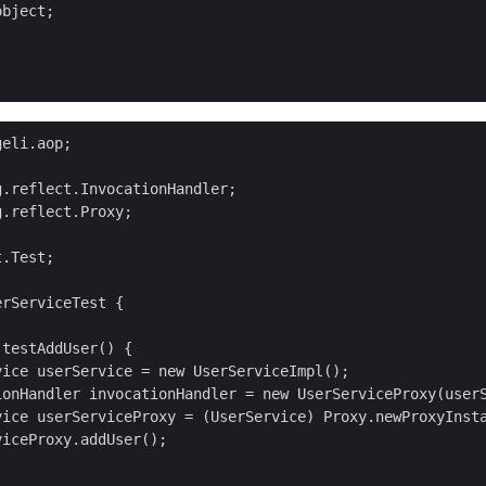
bject;

eli.aop;

.reflect.InvocationHandler;

.reflect.Proxy;

.Test;

rServiceTest {

testAddUser() {

ice userService = new UserServiceImpl();

ionHandler invocationHandler = new UserServiceProxy(userS
vice userServiceProxy = (UserService) Proxy.newProxyInsta
iceProxy.addUser();
