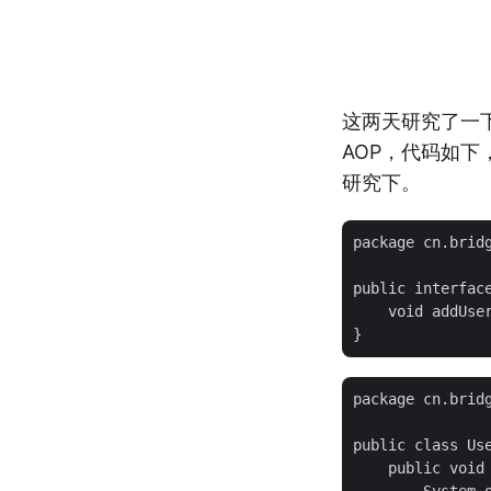
这两天研究了一下
AOP，代码如下
研究下。
package cn.bridg
public interface
    void addUser
package cn.bridg
public class Use
    public void 