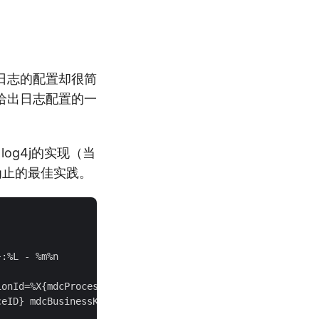
日志的配置却很简
给出日志配置的一
口，log4j的实现（当
前为止的最佳实践。
:%L - %m%n

onId=%X{mdcProcessDefinitionID}

eID} mdcBusinessKey=%X{mdcBusinessKey} %m%n"
