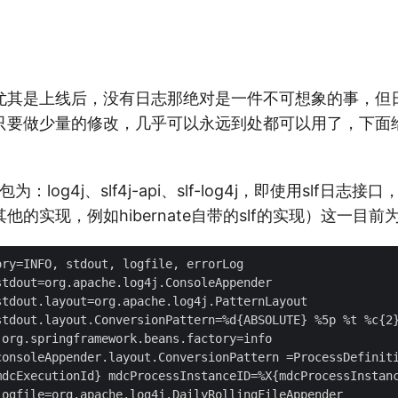
尤其是上线后，没有日志那绝对是一件不可想象的事，但
只要做少量的修改，几乎可以永远到处都可以用了，下面
：log4j、slf4j-api、slf-log4j，即使用slf日志接
他的实现，例如hibernate自带的slf的实现）这一目
ry=INFO, stdout, logfile, errorLog

tdout=org.apache.log4j.ConsoleAppender

tdout.layout=org.apache.log4j.PatternLayout

stdout.layout.ConversionPattern=%d{ABSOLUTE} %5p %t %c{2}
org.springframework.beans.factory=info

consoleAppender.layout.ConversionPattern =ProcessDefiniti
mdcExecutionId} mdcProcessInstanceID=%X{mdcProcessInstanc
logfile=org.apache.log4j.DailyRollingFileAppender
