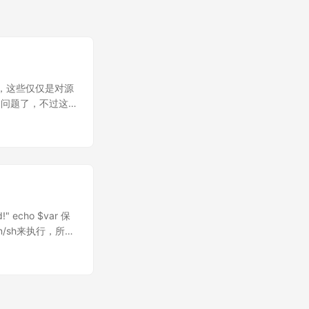
的，这些仅仅是对源
个问题了，不过这
记录一下，万一老
事：张学军，此脚
可能完成这个脚本
.7.0_67 export
lib export
ject_name"
" echo $var 保
OOT 目录 if [ -d
/sh来执行，所以
 # --- 函数定义 ---
一个文件是否可以执行
out master git
执行如下命令：
 if [ "$git_tag"
有这两个途径 二、
intf "tag number
echo Name:
rmat=%H)
件语句 在看if条件语句之