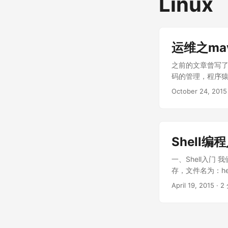
Linux
运维之ma
之前的文章曾写了
码的管理，程序
一段时间公司老大
October 24, 2015
夫哪天失业了转行
本原始版本是由
的，所以，谢谢，学军！ #
JRE_HOME=${JAV
Shell编
PATH=${JAVA_H
work="project_
一、Shell入门 我们先
6.0.41_project_n
存，文件名为：he
ROOT ]; then ta
我们这么来执行这个
April 19, 2015
·
2
# Git 更新与版本切换函数
是由文件属性来决
pull echo "$tag_
chmod u+x 
= "$tag_version"
Shell语法入门 输入
input error\n" 
read NAME ech