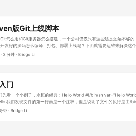
ven版Git上线脚本
Git怎么用和Git服务器怎么搭建，一个公司仅仅只有这些还是远远不够
猿开发好的源码怎么编译、打包、部署上线呢？下面就需要运维来解决这
让老夫负责公司的源码由SVN迁Git，有幸接触到一点这块的知识，今天
·
3 分钟
·
Bridge Li
去做运维了呢！ 在开始正式文章之前，首先感谢一下我在小马金融的同
学军提供的，然后加上老夫的优化，可以说没有学军的无私帮助，老夫不
!/bin/bash # 1. 环境变量配置 export JAVA_HOME=/usr/local/jdk1
A_HOME}/jre export CLASSPATH=.:${JAVA_HOME}/lib:${JRE_HOME}/
程入门
OME}/bin:$PATH # 2. 基础路径与变量定义 dir_path="/apps/project/pro
name" DATE=$(date +%Y%m%d%H%M) tomcat="apache-tomcat-
看一个小例子，永恒的经典：Hello World #!/bin/sh var="Hello World!
ame" cd "$dir_path" if [ ! -d wars ]; then mkdir wars fi # 备份旧的 R
llo 我们发现文件的第一行虽是一个注释，但是说明了文件的执行是由/bin
r cfz "ROOT-$DATE.tar.gz" ROOT mv "ROOT-$DATE.tar.gz" wars/ fi
文件： /bin/sh hello 就可以看到结果了，但我们知道在Linux下，
 分钟
·
Bridge Li
 git_update() { tag_version=$1 cd "$dir_path/$work" git check
定的，那么我们是否可以给他加上可执行权限，来执行这个文件呢？ 先
version" # 检查 tag 是否存在 git_tag=$(git tag | grep -x "$tag_version")
hello 然后我们在直接敲命令：hello，看到什么现象？ 所以一个文件被执行
 ]; then git checkout -b "$(date +%Y%m%d%H%M)" "$git_tag" else pr
/输出内部命令 ①. echo 输出命令 ②. read 输入命令 例如： #!/bin/sh 
exit 1 fi # 校验当前分支 commit 是否与 tag 一致 git_id1=$(git log -1 --fo
o Phone: read PHONE echo SNAME,SPHONE > contact.txt if条