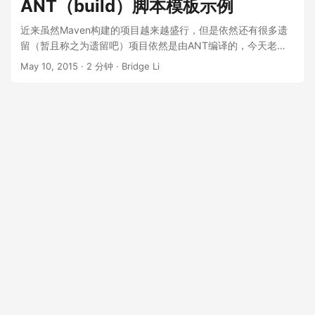
ANT（build）脚本模板示例
war启动没什么差别，如果你还不会，那么你需要补J2EE的基
础了。 安装插件 启动完成之后，是这样的， Jenkins自己已经
近来虽然Maven构建的项目越来越盛行，但是依然还有很多遗
帮我们安装了好多很好用的插件，但有些还是要我们自己装，
留（暂且称之为遗留吧）项目依然是由ANT编译的，今天老夫
例如：Git Client Plugin、Git Plugin，要安装这些，我们只需要
就整理一下自己目前公司项目用到的ANT模板，既作为老夫的
May 10, 2015
·
2 分钟
·
Bridge Li
点击左边的“系统管理” –> 管理插件 –> 可选插件，找到这两个
学习笔记，以供将来查看，也分享出来供需要的参考，因为比
插件装上就好了，装好插件下一步就是配置了 配置 配置，同
较简单易懂，就不多说了，直接上代码 <?xml version="1.0"
样“系统管理” –> 系统设置，下面开始配置： ①. Maven
encoding="UTF-8"?> <!-- Ant工程build模板 ant build file
Configuration配置 就是maven的settings文件的位置 ②. JDK
Example: ant -Dprofile=dev deploy test IDC测试环境 dev 本
配置 新增JDK，然后大家一看就应该懂了，尽量不要自动安装
地开发环境 (default) --> <project name="antProject"
③. Git 也一样，就是Git的路径，需要注意的是：Git的路径一
basedir="." default="prompt"> <property
直要到bin下面的exe文件(Linux还没用过，所以不清楚，但我
name="javac.version" value="1.6" /> <property
相信大家都懂得了) ④. Maven配置 这个和JDK的配置是一样
name="project.name" value="projectname" /> <property
的 ⑤. Maven项目配置 Maven仓库的地址，我选的是第三个
name="source.encoding" value="UTF-8" /> <property
Local to the workspace，其实无所谓 ⑥. Jenkins URL 就改
name="deploy.dir" value="/tmp/${project.name}" /> <!--
成127.0.0.1吧，或者其他合适的，邮件地址就写自己的啦 ⑦.
project var set --> <property name="target.path"
Git plugin 这个相信不用多说了，Git我们都配过 这些目前是必
value="build" /> <property name="target.root.path"
须的配置，其他的大家就根据需要或者自己的理解，要么不配
value="${target.path}/ROOT" /> <property
也行 需要说明的是，我没有配ant，用到了可以自己配一下，一
name="target.root.classes"
样的，配置完成后选择“保存”就好了 新建一个任务 这个大家都
value="${target.root.path}/WEB-INF/classes" /> <property
能找到在哪，然后进入到 填入Item名称，选择构建一个maven
name="webroot.path" value="WebRoot" /> <property