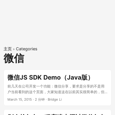
主页
Categories
»
微信
微信JS SDK Demo（Java版）
前几天在公司开发一个功能：微信分享，要求是分享的不是用
户当前看到的这个页面，大家知道这在以前其实很简单的，但
去年的最后一天，微信大力打击诱导分享、关注之后，以前的
March 15, 2015
·
2 分钟
·
Bridge Li
分享就不能用了，好在后来微信开放了JS SDK接口，可以满足
这个需求，由于网上的例子写的都很简单，而且大多都是php，
今天老夫就记录一下自己用Java如何实现的这个功能，窃以为