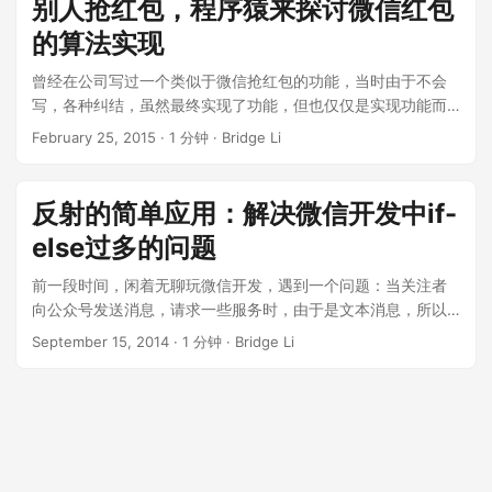
别人抢红包，程序猿来探讨微信红包
比网上的很多Demo更具有实用性，大家在使用中如果有什么疑
的算法实现
问，欢迎留言交流。废话到此为止，下面看看如何实现，当然
了首先肯定要参考微信的文档：
曾经在公司写过一个类似于微信抢红包的功能，当时由于不会
http://mp.weixin.qq.com/wiki/7/aaa137b55fb2e0456bf8dd
写，各种纠结，虽然最终实现了功能，但也仅仅是实现功能而
9148dd613f.html，其实这个文档上面说的已经比较详细了，
已，像腾讯这么牛的公司肯定不是那样的，那么腾讯是怎么实
February 25, 2015
·
1 分钟
·
Bridge Li
但是距离真正使用当然还是有一定的距离的，在说老夫的代码
现的呢？一直很好奇，但一直不得要领，今天偶然发现一篇文
之前，再多说一句，想调用微信的JS SDK，请确保你有一个经
章，作者用很简单的算法，算是比较完美的解决了这个问题，
过微信认证的服务号，否则你是调用不了的，好，下面就看代
说是完美，因为该算法满足了： 1、每个人都要能够领取到红
反射的简单应用：解决微信开发中if-
码了： $('.share').tap(function(){ var urlCurrery =
包； 2、每个人领取到的红包金额总和=总金额； 3、每个人领
window.location.href.split('#')[0]; $.ajax({ type : "post", url :
else过多的问题
取到的红包金额不等，但也不能差的太离谱，不然就没趣味；
'share.do', data : {'urlCurrery':urlCurrery}, success :
4、算法一定要简单，不然对不起腾讯这个招牌； 但由于原文
前一段时间，闲着无聊玩微信开发，遇到一个问题：当关注者
function(data) { var dataObj = eval(data)[0]; var url
是Python写的（老夫的推测，因为老夫并不会Python，本文底
向公众号发送消息，请求一些服务时，由于是文本消息，所以
=dataObj.url; var jsapi_ticket =dataObj.jsapi_ticket; var
部注有链接，感兴趣的可以看看），老夫改为由Java实现，当
当公众号拿到消息内容时，必须判断消息以什么打头，即：
nonce_str =dataObj.nonceStr; var timestamp
September 15, 2014
·
1 分钟
·
Bridge Li
然介于水平，实现的可能并不好，写在这里算是抛砖引玉，如
String content = requestMap.get("Content").trim(); if
=dataObj.timestamp; var signature =dataObj.signature;
果有牛人写出来更好的，欢迎留言交流 package
("?".equals(content) || "？".equals(content)) { respContent
wx.config({ debug: true, appId: appId;, timestamp:
cn.bridgeli.hongbao; public class HongBao { public static
= "您好，我是生活小助手，请根据提示，回复内容选择服务：
timestamp, nonceStr: nonce_str, signature: signature,
void fenPei(double totalMoney, int totalPerson) { double
nn1 回复“天气”获取天气帮助n2 回复“歌曲”获取歌曲帮助n3 回
jsApiList: [ 'checkJsApi', 'onMenuShareTimeline',
min = 0.01; for (int i = 1; i < totalPerson; i++) { // 随机安全上
复“公交”获取歌曲帮助n4 回复“火车”获取歌曲帮助"; } else if
'onMenuShareAppMessage' ] }); wx.ready(function () {
限，同时扩大 100 倍 double safeTotal = ((totalMoney -
(content.startsWith("歌曲")) { //TODO } else if
wx.onMenuShareAppMessage({ title: '分享测试', desc: '分享
(totalPerson - i) * min) / (totalPerson - i)) * 100; // 生成随机